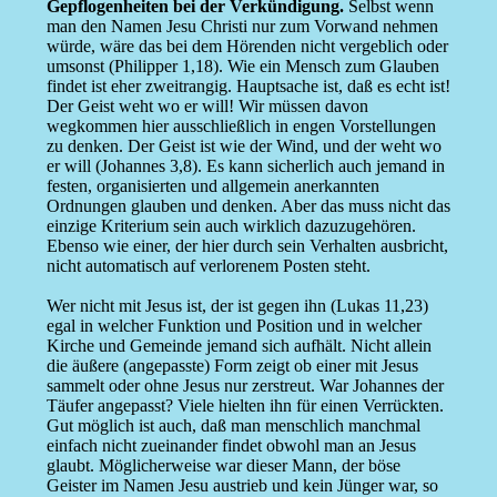
Gepflogenheiten bei der Verkündigung.
Selbst wenn
man den Namen Jesu Christi nur zum Vorwand nehmen
würde, wäre das bei dem Hörenden nicht vergeblich oder
umsonst (Philipper 1,18). Wie ein Mensch zum Glauben
findet ist eher zweitrangig. Hauptsache ist, daß es echt ist!
Der Geist weht wo er will! Wir müssen davon
wegkommen hier ausschließlich in engen Vorstellungen
zu denken. Der Geist ist wie der Wind, und der weht wo
er will (Johannes 3,8). Es kann sicherlich auch jemand in
festen, organisierten und allgemein anerkannten
Ordnungen glauben und denken. Aber das muss nicht das
einzige Kriterium sein auch wirklich dazuzugehören.
Ebenso wie einer, der hier durch sein Verhalten ausbricht,
nicht automatisch auf verlorenem Posten steht.
Wer nicht mit Jesus ist, der ist gegen ihn (Lukas 11,23)
egal in welcher Funktion und Position und in welcher
Kirche und Gemeinde jemand sich aufhält. Nicht allein
die äußere (angepasste) Form zeigt ob einer mit Jesus
sammelt oder ohne Jesus nur zerstreut. War Johannes der
Täufer angepasst? Viele hielten ihn für einen Verrückten.
Gut möglich ist auch, daß man menschlich manchmal
einfach nicht zueinander findet obwohl man an Jesus
glaubt. Möglicherweise war dieser Mann, der böse
Geister im Namen Jesu austrieb und kein Jünger war, so