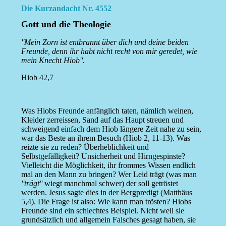
Die Kurzandacht Nr. 4552
Gott und die Theologie
''Mein Zorn ist entbrannt über dich und deine beiden
Freunde, denn ihr habt nicht recht von mir geredet, wie
mein Knecht Hiob''.
Hiob 42,7
Was Hiobs Freunde anfänglich taten, nämlich weinen,
Kleider zerreissen, Sand auf das Haupt streuen und
schweigend einfach dem Hiob längere Zeit nahe zu sein,
war das Beste an ihrem Besuch (Hiob 2, 11-13). Was
reizte sie zu reden? Überheblichkeit und
Selbstgefälligkeit? Unsicherheit und Hirngespinste?
Vielleicht die Möglichkeit, ihr frommes Wissen endlich
mal an den Mann zu bringen? Wer Leid trägt (was man
''trägt''
wiegt manchmal schwer) der soll getröstet
werden. Jesus sagte dies in der Bergpredigt (Matthäus
5,4). Die Frage ist also: Wie kann man trösten? Hiobs
Freunde sind ein schlechtes Beispiel. Nicht weil sie
grundsätzlich und allgemein Falsches gesagt haben, sie