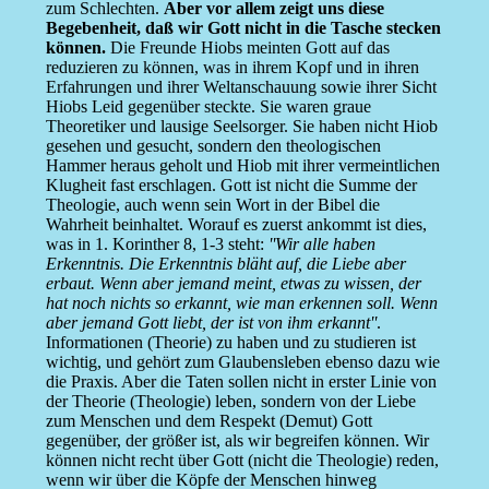
zum Schlechten.
Aber vor allem zeigt uns diese
Begebenheit, daß wir Gott nicht in die Tasche stecken
können.
Die Freunde Hiobs meinten Gott auf das
reduzieren zu können, was in ihrem Kopf und in ihren
Erfahrungen und ihrer Weltanschauung sowie ihrer Sicht
Hiobs Leid gegenüber steckte. Sie waren graue
Theoretiker und lausige Seelsorger. Sie haben nicht Hiob
gesehen und gesucht, sondern den theologischen
Hammer heraus geholt und Hiob mit ihrer vermeintlichen
Klugheit fast erschlagen. Gott ist nicht die Summe der
Theologie, auch wenn sein Wort in der Bibel die
Wahrheit beinhaltet. Worauf es zuerst ankommt ist dies,
was in 1. Korinther 8, 1-3 steht:
''Wir alle haben
Erkenntnis. Die Erkenntnis bläht auf, die Liebe aber
erbaut. Wenn aber jemand meint, etwas zu wissen, der
hat noch nichts so erkannt, wie man erkennen soll. Wenn
aber jemand Gott liebt, der ist von ihm erkannt''
.
Informationen (Theorie) zu haben und zu studieren ist
wichtig, und gehört zum Glaubensleben ebenso dazu wie
die Praxis. Aber die Taten sollen nicht in erster Linie von
der Theorie (Theologie) leben, sondern von der Liebe
zum Menschen und dem Respekt (Demut) Gott
gegenüber, der größer ist, als wir begreifen können. Wir
können nicht recht über Gott (nicht die Theologie) reden,
wenn wir über die Köpfe der Menschen hinweg