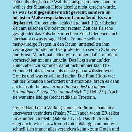
haben theologisch die Wahrheit ausgesprochen, sondern
weil es der Situation Hiobs absolut nicht gerecht wurde.
Es war Gott gegenüber nicht gerecht, sondern im
höchsten Maße respektlos und anmaßend. Es war
deplaziert.
Gut gemeint, schlecht gemacht! Zur falschen
Zeit am falschen Ort oder zur rechten Zeit das Falsche
gesagt oder das Falsche zur rechten Zeit. Oder eben auch
überhaupt etwas gesagt. Hiobs Freunde stellten
merkwürdige Fragen in den Raum, unterstellten ihm
verborgene Sünden und vergrößerten so seinen Schmerz
und Frust. Manchmal leiden wir darunter, daß Gott nicht
vorhersehbar mit uns umgeht. Das liegt zwar auf der
Hand, aber wir kommen damit nicht immer klar. Die
Freunde Hiobs taten so, als ob sie genau wüssten wer
Gott ist und was er will und meint. Die Frau Hiobs war
mit der Situation überfordert und emotional brach es dann
auch aus ihr heraus:
''Hältst du noch fest an deiner
Frömmigkeit? Sage Gott ab und stirb!''
(Hiob 2,9). Auch
sie war eine leidige (recht radikale) Trösterin.
Gottes Hand (sein Wirken) kann sich für uns manchmal
unerwartet verändern (Psalm 77,11) auch wenn ER selbst
unveränderlich bleibt (Jakobus 1,17). Das Buch Hiob
zeigt auch, wie sehr wir von Gott abhängig sind und wie
schnell sich immer alles verändern kann - zum Guten und