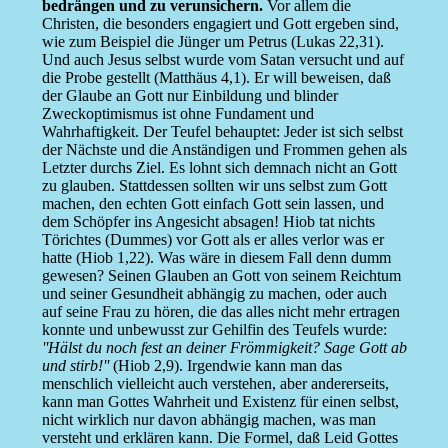
bedrängen und zu verunsichern.
Vor allem die
Christen, die besonders engagiert und Gott ergeben sind,
wie zum Beispiel die Jünger um Petrus (Lukas 22,31).
Und auch Jesus selbst wurde vom Satan versucht und auf
die Probe gestellt (Matthäus 4,1). Er will beweisen, daß
der Glaube an Gott nur Einbildung und blinder
Zweckoptimismus ist ohne Fundament und
Wahrhaftigkeit. Der Teufel behauptet: Jeder ist sich selbst
der Nächste und die Anständigen und Frommen gehen als
Letzter durchs Ziel. Es lohnt sich demnach nicht an Gott
zu glauben. Stattdessen sollten wir uns selbst zum Gott
machen, den echten Gott einfach Gott sein lassen, und
dem Schöpfer ins Angesicht absagen! Hiob tat nichts
Törichtes (Dummes) vor Gott als er alles verlor was er
hatte (Hiob 1,22). Was wäre in diesem Fall denn dumm
gewesen? Seinen Glauben an Gott von seinem Reichtum
und seiner Gesundheit abhängig zu machen, oder auch
auf seine Frau zu hören, die das alles nicht mehr ertragen
konnte und unbewusst zur Gehilfin des Teufels wurde:
''Hälst du noch fest an deiner Frömmigkeit? Sage Gott ab
und stirb!''
(Hiob 2,9). Irgendwie kann man das
menschlich vielleicht auch verstehen, aber andererseits,
kann man Gottes Wahrheit und Existenz für einen selbst,
nicht wirklich nur davon abhängig machen, was man
versteht und erklären kann. Die Formel, daß Leid Gottes