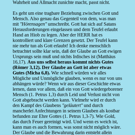
Wahrheit und Allmacht zunichte macht, passt nicht.
Es geht um eine tragbare Beziehung zwischen Gott und
Mensch. Also genau das Gegenteil von dem, was man
mit
''Hörensagen''
umschreibt. Gott hat sich auf Satans
Herausforderungen eingelassen und dem Teufel erlaubt
Hand an Hiob zu legen. Aber der HERR hat es
kontrolliert und klare Grenzen gesetzt. Der Teufel kann
nie mehr tun als Gott erlaubt! Ich denke menschlich
betrachtet sollte klar sein, daß der Glaube an Gott ewigen
Ursprungs sein muß und nichts Irdisches ist (Matthäus
16,17).
Aus uns selbst heraus kommt nichts Gutes
(Römer 3,12). Der Glaube an Gott ist aber etwas
Gutes (Micha 6,8).
Wie schnell würden wir alles
Mögliche und Unmögliche glauben, wenn es nur von uns
abhängen würde? Wenn wir aus dieser Geschichte etwas
lernen, dann vor allem, daß ein von Gott wiedergeborener
Mensch (1. Petrus 1,3) durch Leid und Verlust nicht von
Gott abgebracht werden kann. Vielmehr wird er durch
den Kampf des Glaubens
''geläutert''
und durch
mancherlei Anfechtungen in seinem Glauben als kostbar
befunden zur Ehre Gottes (1. Petrus 1,3-7). Wie Gold,
das durch Feuer gereinigt wird. Und wenn es weich ist,
kann man es auch formen, was sonst nicht möglich wäre.
Der Glaube und die Bewahrung darin entsteht allein