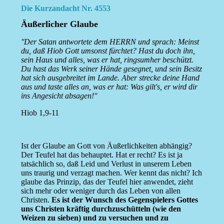
Die Kurzandacht Nr. 4553
Äußerlicher Glaube
''Der Satan antwortete dem HERRN und sprach: Meinst
du, daß Hiob Gott umsonst fürchtet? Hast du doch ihn,
sein Haus und alles, was er hat, ringsumher beschützt.
Du hast das Werk seiner Hände gesegnet, und sein Besitz
hat sich ausgebreitet im Lande. Aber strecke deine Hand
aus und taste alles an, was er hat: Was gilt's, er wird dir
ins Angesicht absagen!''
Hiob 1,9-11
Ist der Glaube an Gott von Äußerlichkeiten abhängig?
Der Teufel hat das behauptet. Hat er recht? Es ist ja
tatsächlich so, daß Leid und Verlust in unserem Leben
uns traurig und verzagt machen. Wer kennt das nicht? Ich
glaube das Prinzip, das der Teufel hier anwendet, zieht
sich mehr oder weniger durch das Leben von allen
Christen.
Es ist der Wunsch des Gegenspielers Gottes
uns Christen kräftig durchzuschütteln (wie den
Weizen zu sieben) und zu versuchen und zu