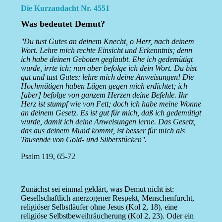
Die Kurzandacht Nr. 4551
Was bedeutet Demut?
''Du tust Gutes an deinem Knecht, o Herr, nach deinem
Wort. Lehre mich rechte Einsicht und Erkenntnis; denn
ich habe deinen Geboten geglaubt. Ehe ich gedemütigt
wurde, irrte ich; nun aber befolge ich dein Wort. Du bist
gut und tust Gutes; lehre mich deine Anweisungen! Die
Hochmütigen haben Lügen gegen mich erdichtet; ich
[aber] befolge von ganzem Herzen deine Befehle. Ihr
Herz ist stumpf wie von Fett; doch ich habe meine Wonne
an deinem Gesetz. Es ist gut für mich, daß ich gedemütigt
wurde, damit ich deine Anweisungen lerne. Das Gesetz,
das aus deinem Mund kommt, ist besser für mich als
Tausende von Gold- und Silberstücken''.
Psalm 119, 65-72
Zunächst sei einmal geklärt, was Demut nicht ist:
Gesellschaftlich anerzogener Respekt, Menschenfurcht,
religiöser Selbstläufer ohne Jesus (Kol 2, 18), eine
religiöse Selbstbeweihräucherung (Kol 2, 23). Oder ein