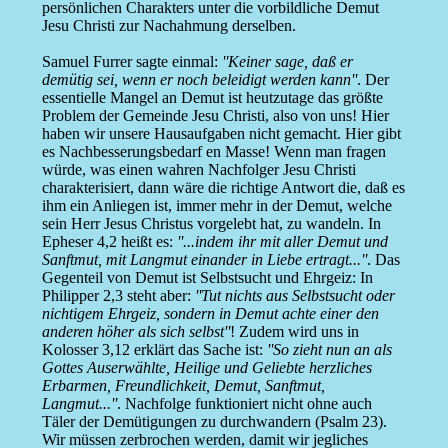
persönlichen Charakters unter die vorbildliche Demut
Jesu Christi zur Nachahmung derselben.
Samuel Furrer sagte einmal:
''Keiner sage, daß er
demütig sei, wenn er noch beleidigt werden kann''
. Der
essentielle Mangel an Demut ist heutzutage das größte
Problem der Gemeinde Jesu Christi, also von uns! Hier
haben wir unsere Hausaufgaben nicht gemacht. Hier gibt
es Nachbesserungsbedarf en Masse! Wenn man fragen
würde, was einen wahren Nachfolger Jesu Christi
charakterisiert, dann wäre die richtige Antwort die, daß es
ihm ein Anliegen ist, immer mehr in der Demut, welche
sein Herr Jesus Christus vorgelebt hat, zu wandeln. In
Epheser 4,2 heißt es:
''...indem ihr mit aller Demut und
Sanftmut, mit Langmut einander in Liebe ertragt...''
. Das
Gegenteil von Demut ist Selbstsucht und Ehrgeiz: In
Philipper 2,3 steht aber:
''Tut nichts aus Selbstsucht oder
nichtigem Ehrgeiz, sondern in Demut achte einer den
anderen höher als sich selbst''
! Zudem wird uns in
Kolosser 3,12 erklärt das Sache ist:
''So zieht nun an als
Gottes Auserwählte, Heilige und Geliebte herzliches
Erbarmen, Freundlichkeit, Demut, Sanftmut,
Langmut...''
. Nachfolge funktioniert nicht ohne auch
Täler der Demütigungen zu durchwandern (Psalm 23).
Wir müssen zerbrochen werden, damit wir jegliches