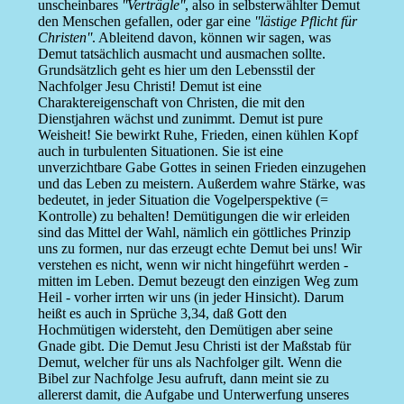
unscheinbares
''Verträgle''
, also in selbsterwählter Demut
den Menschen gefallen, oder gar eine
''lästige Pflicht für
Christen''
. Ableitend davon, können wir sagen, was
Demut tatsächlich ausmacht und ausmachen sollte.
Grundsätzlich geht es hier um den Lebensstil der
Nachfolger Jesu Christi! Demut ist eine
Charaktereigenschaft von Christen, die mit den
Dienstjahren wächst und zunimmt. Demut ist pure
Weisheit! Sie bewirkt Ruhe, Frieden, einen kühlen Kopf
auch in turbulenten Situationen. Sie ist eine
unverzichtbare Gabe Gottes in seinen Frieden einzugehen
und das Leben zu meistern. Außerdem wahre Stärke, was
bedeutet, in jeder Situation die Vogelperspektive (=
Kontrolle) zu behalten! Demütigungen die wir erleiden
sind das Mittel der Wahl, nämlich ein göttliches Prinzip
uns zu formen, nur das erzeugt echte Demut bei uns! Wir
verstehen es nicht, wenn wir nicht hingeführt werden -
mitten im Leben. Demut bezeugt den einzigen Weg zum
Heil - vorher irrten wir uns (in jeder Hinsicht). Darum
heißt es auch in Sprüche 3,34, daß Gott den
Hochmütigen widersteht, den Demütigen aber seine
Gnade gibt. Die Demut Jesu Christi ist der Maßstab für
Demut, welcher für uns als Nachfolger gilt. Wenn die
Bibel zur Nachfolge Jesu aufruft, dann meint sie zu
allererst damit, die Aufgabe und Unterwerfung unseres