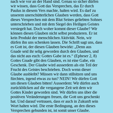
nach wie vor an der Hand sind. Genau so sicher dürfen
wir wissen, dass Gott das Versprechen, das Er durch
Paulus in diesem Vers machte, halten wird. Es darf zu
unserem unerschütterlichen Glauben werden, dass Gott
dieses Versprechen mit dem Blut Seines geliebten Sohnes
unterschrieben und mit dem Siegel des Heiligen Geistes
versiegelt hat. Doch woher kommt dieser Glaube? Wir
können diesen Glauben nicht selbst produzieren. Er ist
kein Produkt der menschlichen Aktivität. Nein, wir
dürfen ihn uns schenken lassen. Die Schrift sagt uns, dass
es Gott ist, der diesen Glauben bewirkt: „Denn aus
Gnade seid ihr selig geworden durch den Glauben, und
das nicht aus euch: Gottes Gabe ist es.“ (Epheser 2, 8)
Gottes Gnade gibt den Glauben, es ist eine Gabe, ein
Geschenk. Der Glaube wird ausserdem als ein Teil der
Frucht des Geistes beschrieben. Doch wenn dieser
Glaube ausbleibt? Müssen wir dann stillsitzen und uns
fürchten, irgend etwas zu tun? NEIN! Wir dürfen Gott
um diesen Glauben bitten! Ausserdem: Wir dürfen auch
zurückblicken auf die vergangene Zeit seit dem wir
Gottes Kinder geworden sind. Wir dürfen uns über die
positiven Veränderungen freuen, die Gott uns geschenkt
hat. Und darauf vertrauen, dass er auch in Zukunft sein
Wort halten wird. Die erste Bedingung, an den dieses
Versprechen gebunden ist, ist somit unser Glaube.