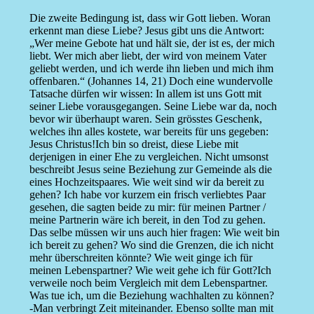
Die zweite Bedingung ist, dass wir Gott lieben. Woran
erkennt man diese Liebe? Jesus gibt uns die Antwort:
„Wer meine Gebote hat und hält sie, der ist es, der mich
liebt. Wer mich aber liebt, der wird von meinem Vater
geliebt werden, und ich werde ihn lieben und mich ihm
offenbaren.“ (Johannes 14, 21) Doch eine wundervolle
Tatsache dürfen wir wissen: In allem ist uns Gott mit
seiner Liebe vorausgegangen. Seine Liebe war da, noch
bevor wir überhaupt waren. Sein grösstes Geschenk,
welches ihn alles kostete, war bereits für uns gegeben:
Jesus Christus!Ich bin so dreist, diese Liebe mit
derjenigen in einer Ehe zu vergleichen. Nicht umsonst
beschreibt Jesus seine Beziehung zur Gemeinde als die
eines Hochzeitspaares. Wie weit sind wir da bereit zu
gehen? Ich habe vor kurzem ein frisch verliebtes Paar
gesehen, die sagten beide zu mir: für meinen Partner /
meine Partnerin wäre ich bereit, in den Tod zu gehen.
Das selbe müssen wir uns auch hier fragen: Wie weit bin
ich bereit zu gehen? Wo sind die Grenzen, die ich nicht
mehr überschreiten könnte? Wie weit ginge ich für
meinen Lebenspartner? Wie weit gehe ich für Gott?Ich
verweile noch beim Vergleich mit dem Lebenspartner.
Was tue ich, um die Beziehung wachhalten zu können?
-Man verbringt Zeit miteinander. Ebenso sollte man mit