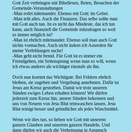
Gott Zeit verbringen mit Bibellesen, Beten, Besuchen der
Gemeinde-Veranstaltungen
-Man redet miteinander. Ebenso mit Gott: im Gebet.
-Man teilt alles. Auch die Finanzen. Das selbe sollte man
mit Gott auch tun. Ist es nicht das Mindeste, das ich tun
kann, auch finanziell die Gemeinde mitzutragen so weit
es immer möglich ist?
-Man ist ehrlich miteinander. Ebenso soll man auch Gott
nichts vormachen. Auch nicht indem ich Ausreden für
meine Verfehlungen suche!
-Man geht nicht fremd. Für Gott ist es immer ein
Fremdgehen, ein Seitensprung wenn man so will, wenn
ich etwas anderes als wichtiger einstufe als ihn.
Doch nun kommt das Wichtigste: Bei Fehlern ehrlich
bleiben, sie zugeben und Vergebung annehmen. Dafür ist
Jesus am Kreuz gestorben. Damit wir trotz unseren
Sünden ewiges Leben erhalten können! Wir dürfen
jederzeit zum Kreuz hin, unsere Sünden bekennen und
uns von Neuem von Jesu Blut reinwaschen lassen. Jesu
Blut reinigt besser und gründlicher als jedes Waschmittel.
Wenn wir dies tun, so lieben wir Gott mit unserem
ganzen Glauben und unserem ganzen Handeln. Und
dann dürfen wir auch die Verheissung in Anspruch