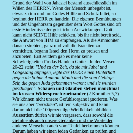
Grund der Wahl von Jahasiel bestand ausschliesslich im
Willen des HERRN. Wenn der Mensch unbegabt ist,
etwas zu tun und um Gottes Hillfe und Schutz bittet, so
beginnt der HERR zu handeln. Die eigenen Bemühungen
und der Ungehorsam gegenüber dem Wort Gottes sind oft
erste Hindernisse der geistlichen Auswirkungen. Gott
kann nicht SEINE Hilfe schicken, bis ihr nicht bereit seid,
die Antwort von IHM zu empfangen. Als die Ammoniter
danach strebten, ganz und voll die Israeliten zu
vernichten, begann Israel den Herrn zu preisen und
anzubeten. Erst seitdem gab es mehr keine
Schwierigkeiten für das Handeln Gottes. In den Versen
20-22 steht:
''Und zu der Zeit, da sie mit Jubel und
Lobgesang anfingen, legte der HERR einen Hinterhalt
gegen die Söhne Ammon, Moab und die vom Gebirge
Seir, die gegen Juda gekommen waren; und sie wurden
geschlagen''
.
Schauen und Glauben stehen manchmal
im krassen Widerspruch zueinander
(2.Korinther 5,7).
Wir können nicht unsere Gefühlsorgane ignorieren. Was
sie uns aber
''berichten''
, ist rein subjektiv und kann
darum nicht die 100prozentige Wirklichkeit abbilden.
Ausserdem dürfen wir nie vergessen, dass sowohl die
Gefühle als auch unsere Gedanken und die Worte der
anderen Menschen auch vom Teufel herkommen können.
Darum haben wir einen jeden Gedanken zu prüfen und