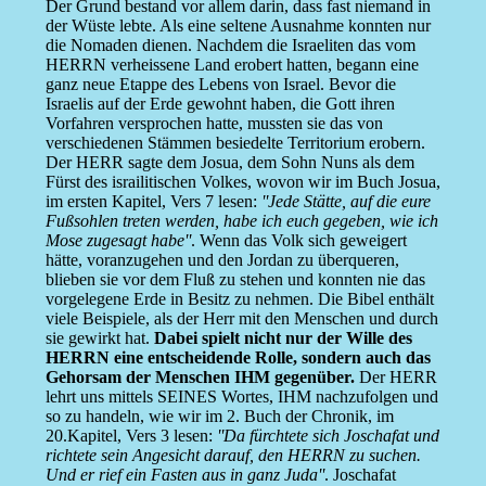
Der Grund bestand vor allem darin, dass fast niemand in
der Wüste lebte. Als eine seltene Ausnahme konnten nur
die Nomaden dienen. Nachdem die Israeliten das vom
HERRN verheissene Land erobert hatten, begann eine
ganz neue Etappe des Lebens von Israel. Bevor die
Israelis auf der Erde gewohnt haben, die Gott ihren
Vorfahren versprochen hatte, mussten sie das von
verschiedenen Stämmen besiedelte Territorium erobern.
Der HERR sagte dem Josua, dem Sohn Nuns als dem
Fürst des israilitischen Volkes, wovon wir im Buch Josua,
im ersten Kapitel, Vers 7 lesen:
''Jede Stätte, auf die eure
Fußsohlen treten werden, habe ich euch gegeben, wie ich
Mose zugesagt habe''
. Wenn das Volk sich geweigert
hätte, voranzugehen und den Jordan zu überqueren,
blieben sie vor dem Fluß zu stehen und konnten nie das
vorgelegene Erde in Besitz zu nehmen. Die Bibel enthält
viele Beispiele, als der Herr mit den Menschen und durch
sie gewirkt hat.
Dabei spielt nicht nur der Wille des
HERRN eine entscheidende Rolle, sondern auch das
Gehorsam der Menschen IHM gegenüber.
Der HERR
lehrt uns mittels SEINES Wortes, IHM nachzufolgen und
so zu handeln, wie wir im 2. Buch der Chronik, im
20.Kapitel, Vers 3 lesen:
''Da fürchtete sich Joschafat und
richtete sein Angesicht darauf, den HERRN zu suchen.
Und er rief ein Fasten aus in ganz Juda''
. Joschafat