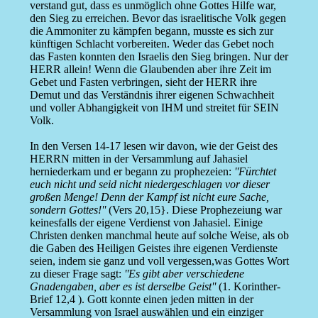
verstand gut, dass es unmöglich ohne Gottes Hilfe war,
den Sieg zu erreichen. Bevor das israelitische Volk gegen
die Ammoniter zu kämpfen begann, musste es sich zur
künftigen Schlacht vorbereiten. Weder das Gebet noch
das Fasten konnten den Israelis den Sieg bringen. Nur der
HERR allein! Wenn die Glaubenden aber ihre Zeit im
Gebet und Fasten verbringen, sieht der HERR ihre
Demut und das Verständnis ihrer eigenen Schwachheit
und voller Abhangigkeit von IHM und streitet für SEIN
Volk.
In den Versen 14-17 lesen wir davon, wie der Geist des
HERRN mitten in der Versammlung auf Jahasiel
herniederkam und er begann zu prophezeien:
''Fürchtet
euch nicht und seid nicht niedergeschlagen vor dieser
großen Menge! Denn der Kampf ist nicht eure Sache,
sondern Gottes!''
(Vers 20,15}. Diese Prophezeiung war
keinesfalls der eigene Verdienst von Jahasiel. Einige
Christen denken manchmal heute auf solche Weise, als ob
die Gaben des Heiligen Geistes ihre eigenen Verdienste
seien, indem sie ganz und voll vergessen,was Gottes Wort
zu dieser Frage sagt:
''Es gibt aber verschiedene
Gnadengaben, aber es ist derselbe Geist''
(1. Korinther-
Brief 12,4 ). Gott konnte einen jeden mitten in der
Versammlung von Israel auswählen und ein einziger