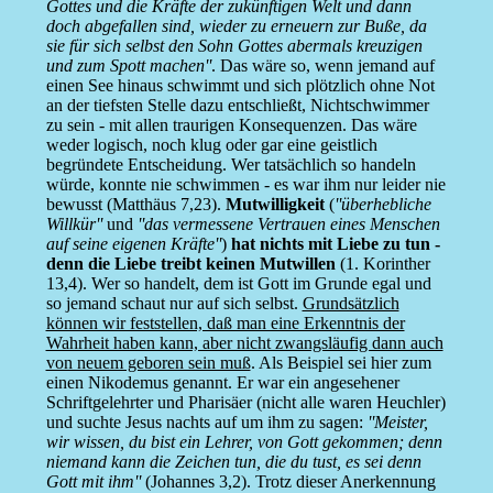
Gottes und die Kräfte der zukünftigen Welt und dann
doch abgefallen sind, wieder zu erneuern zur Buße, da
sie für sich selbst den Sohn Gottes abermals kreuzigen
und zum Spott machen''
. Das wäre so, wenn jemand auf
einen See hinaus schwimmt und sich plötzlich ohne Not
an der tiefsten Stelle dazu entschließt, Nichtschwimmer
zu sein - mit allen traurigen Konsequenzen. Das wäre
weder logisch, noch klug oder gar eine geistlich
begründete Entscheidung. Wer tatsächlich so handeln
würde, konnte nie schwimmen - es war ihm nur leider nie
bewusst (Matthäus 7,23).
Mutwilligkeit
(
''überhebliche
Willkür''
und
''das vermessene Vertrauen eines Menschen
auf seine eigenen Kräfte''
)
hat nichts mit Liebe zu tun -
denn die Liebe treibt keinen Mutwillen
(1. Korinther
13,4). Wer so handelt, dem ist Gott im Grunde egal und
so jemand schaut nur auf sich selbst.
Grundsätzlich
können wir feststellen, daß man eine Erkenntnis der
Wahrheit haben kann, aber nicht zwangsläufig dann auch
von neuem geboren sein muß
. Als Beispiel sei hier zum
einen Nikodemus genannt. Er war ein angesehener
Schriftgelehrter und Pharisäer (nicht alle waren Heuchler)
und suchte Jesus nachts auf um ihm zu sagen:
''Meister,
wir wissen, du bist ein Lehrer, von Gott gekommen; denn
niemand kann die Zeichen tun, die du tust, es sei denn
Gott mit ihm''
(Johannes 3,2). Trotz dieser Anerkennung