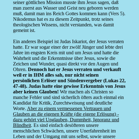
seiner göttlichen Mission musste ihm Jesus sagen, daß
man zuerst aus Wasser und Geist neu geboren werden
muß, damit man ins Reich Gottes kommen kann (Vers 5).
Nikodemus hat es zu diesem Zeitpunkt, trotz seines
theologischen Wissens, nicht verstanden, was damit
gemeint ist.
Ein anderes Beispiel ist Judas Iskariot, der Jesus verraten
hatte. Er war sogar einer der zwölf Jünger und lebte drei
Jahre im engsten Kreis mit und um Jesus und hatte die
Wahrheit und die Erkenntnisse über Jesus, sowie die
Zeichen und Wunder, quasi direkt vor den Augen und
Ohren.
Dennoch hat er Jesus verraten und verkauft
weil er in IHM alles sah, nur nicht seinen
persönlichen Erlöser und Sündenvergeber (Lukas 22,
47-48). Judas hatte eine gewisse Erkenntnis von Jesus
aber keinen Glauben!
Wir machen als Christen so
manche Fehler und sind sicherlich öfters auch einmal ein
Kandidat für Kritik, Zurechtweisung und deutliche
Worte.
Aber zu einem vermessenen Vertrauen und
Glauben an die eigenen Kräfte (die eigene Erlösung) -
dazu gehört viel Unglauben, Dummheit, Ignoranz und
Blindheit
. Es sind einfach desöfteren unsere
menschlichen Schwächen, unsere Unerfahrenheit im
Leben und der Umgang mit uns selbst, sowie unsere