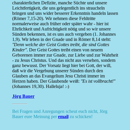
charakterlichen Defizite, manche Süchte und unsere
Leichtfertigkeit, die uns gelegentlich ins straucheln
bringen und uns wider besserer Erkenntnis handeln lassen
(Römer 7,15-20). Wir nehmen diese Fehltritte
normalerweise auch früher oder später wahr - hier ist
Ehrlichkeit und Aufrichtigkeit nötig und so wir unsere
Sünden bekennen, ist es uns auch vergeben (1. Johannes
1,9). Wir leben in der Gnade und in Römer 8,14 steht:
''Denn welche der Geist Gottes treibt, die sind Gottes
Kinder''
. Der Geist Gottes treibt einen von neuem
Geborenen immer zur Gnade, zur Liebe und zur Wahrheit
- zu Jesus Christus. Und das nicht aus versehen, sondern
ganz bewusst. Der Vorsatz liegt hier bei Gott, der will,
daß wir die Vergebung unserer Sünden durch den
Glauben an das Evangelium Jesu Christi immer im
Herzen haben. Der Glaubende weiß:
''Es ist vollbracht!''
(Johannes 19,30). Halleluja! :-)
Jörg Bauer
Bei Fragen und Anregungen scheut euch nicht, Jörg
Bauer eure Meinung per
email
zu schicken!