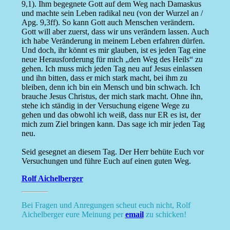
9,1). Ihm begegnete Gott auf dem Weg nach Damaskus
und machte sein Leben radikal neu (von der Wurzel an /
Apg. 9,3ff). So kann Gott auch Menschen verändern.
Gott will aber zuerst, dass wir uns verändern lassen. Auch
ich habe Veränderung in meinem Leben erfahren dürfen.
Und doch, ihr könnt es mir glauben, ist es jeden Tag eine
neue Herausforderung für mich „den Weg des Heils“ zu
gehen. Ich muss mich jeden Tag neu auf Jesus einlassen
und ihn bitten, dass er mich stark macht, bei ihm zu
bleiben, denn ich bin ein Mensch und bin schwach. Ich
brauche Jesus Christus, der mich stark macht. Ohne ihn,
stehe ich ständig in der Versuchung eigene Wege zu
gehen und das obwohl ich weiß, dass nur ER es ist, der
mich zum Ziel bringen kann. Das sage ich mir jeden Tag
neu.
Seid gesegnet an diesem Tag. Der Herr behüte Euch vor
Versuchungen und führe Euch auf einen guten Weg.
Rolf Aichelberger
Bei Fragen und Anregungen scheut euch nicht, Rolf
Aichelberger eure Meinung per
email
zu schicken!