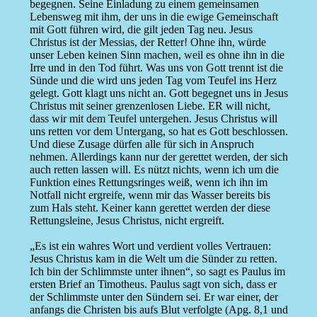
begegnen. Seine Einladung zu einem gemeinsamen
Lebensweg mit ihm, der uns in die ewige Gemeinschaft
mit Gott führen wird, die gilt jeden Tag neu. Jesus
Christus ist der Messias, der Retter! Ohne ihn, würde
unser Leben keinen Sinn machen, weil es ohne ihn in die
Irre und in den Tod führt. Was uns von Gott trennt ist die
Sünde und die wird uns jeden Tag vom Teufel ins Herz
gelegt. Gott klagt uns nicht an. Gott begegnet uns in Jesus
Christus mit seiner grenzenlosen Liebe. ER will nicht,
dass wir mit dem Teufel untergehen. Jesus Christus will
uns retten vor dem Untergang, so hat es Gott beschlossen.
Und diese Zusage dürfen alle für sich in Anspruch
nehmen. Allerdings kann nur der gerettet werden, der sich
auch retten lassen will. Es nützt nichts, wenn ich um die
Funktion eines Rettungsringes weiß, wenn ich ihn im
Notfall nicht ergreife, wenn mir das Wasser bereits bis
zum Hals steht. Keiner kann gerettet werden der diese
Rettungsleine, Jesus Christus, nicht ergreift.
„Es ist ein wahres Wort und verdient volles Vertrauen:
Jesus Christus kam in die Welt um die Sünder zu retten.
Ich bin der Schlimmste unter ihnen“, so sagt es Paulus im
ersten Brief an Timotheus. Paulus sagt von sich, dass er
der Schlimmste unter den Sündern sei. Er war einer, der
anfangs die Christen bis aufs Blut verfolgte (Apg. 8,1 und