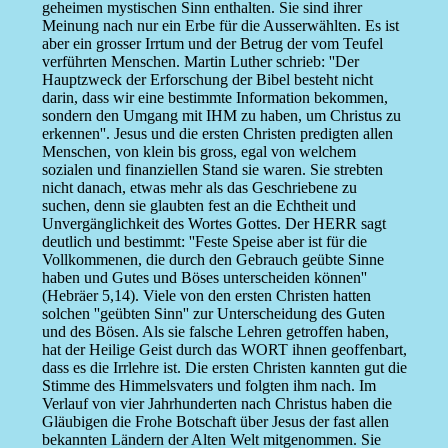
geheimen mystischen Sinn enthalten. Sie sind ihrer
Meinung nach nur ein Erbe für die Ausserwählten. Es ist
aber ein grosser Irrtum und der Betrug der vom Teufel
verführten Menschen. Martin Luther schrieb: ''Der
Hauptzweck der Erforschung der Bibel besteht nicht
darin, dass wir eine bestimmte Information bekommen,
sondern den Umgang mit IHM zu haben, um Christus zu
erkennen''. Jesus und die ersten Christen predigten allen
Menschen, von klein bis gross, egal von welchem
sozialen und finanziellen Stand sie waren. Sie strebten
nicht danach, etwas mehr als das Geschriebene zu
suchen, denn sie glaubten fest an die Echtheit und
Unvergänglichkeit des Wortes Gottes. Der HERR sagt
deutlich und bestimmt: ''Feste Speise aber ist für die
Vollkommenen, die durch den Gebrauch geübte Sinne
haben und Gutes und Böses unterscheiden können''
(Hebräer 5,14). Viele von den ersten Christen hatten
solchen ''geübten Sinn'' zur Unterscheidung des Guten
und des Bösen. Als sie falsche Lehren getroffen haben,
hat der Heilige Geist durch das WORT ihnen geoffenbart,
dass es die Irrlehre ist. Die ersten Christen kannten gut die
Stimme des Himmelsvaters und folgten ihm nach. Im
Verlauf von vier Jahrhunderten nach Christus haben die
Gläubigen die Frohe Botschaft über Jesus der fast allen
bekannten Ländern der Alten Welt mitgenommen. Sie