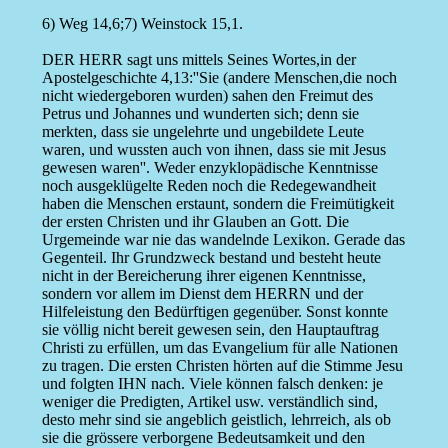
6) Weg 14,6;7) Weinstock 15,1.
DER HERR sagt uns mittels Seines Wortes,in der
Apostelgeschichte 4,13:''Sie (andere Menschen,die noch
nicht wiedergeboren wurden) sahen den Freimut des
Petrus und Johannes und wunderten sich; denn sie
merkten, dass sie ungelehrte und ungebildete Leute
waren, und wussten auch von ihnen, dass sie mit Jesus
gewesen waren''. Weder enzyklopädische Kenntnisse
noch ausgeklügelte Reden noch die Redegewandheit
haben die Menschen erstaunt, sondern die Freimütigkeit
der ersten Christen und ihr Glauben an Gott. Die
Urgemeinde war nie das wandelnde Lexikon. Gerade das
Gegenteil. Ihr Grundzweck bestand und besteht heute
nicht in der Bereicherung ihrer eigenen Kenntnisse,
sondern vor allem im Dienst dem HERRN und der
Hilfeleistung den Bedürftigen gegenüber. Sonst konnte
sie völlig nicht bereit gewesen sein, den Hauptauftrag
Christi zu erfüllen, um das Evangelium für alle Nationen
zu tragen. Die ersten Christen hörten auf die Stimme Jesu
und folgten IHN nach. Viele können falsch denken: je
weniger die Predigten, Artikel usw. verständlich sind,
desto mehr sind sie angeblich geistlich, lehrreich, als ob
sie die grössere verborgene Bedeutsamkeit und den