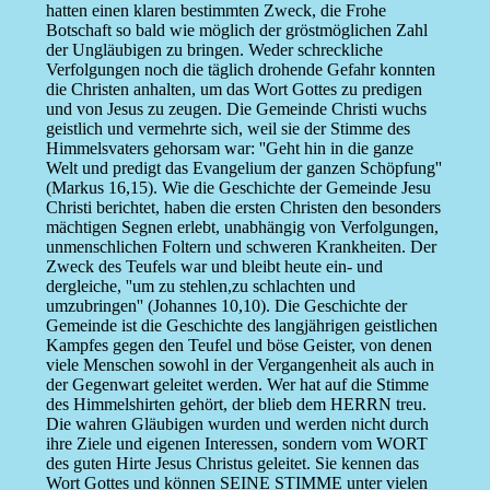
hatten einen klaren bestimmten Zweck, die Frohe
Botschaft so bald wie möglich der gröstmöglichen Zahl
der Ungläubigen zu bringen. Weder schreckliche
Verfolgungen noch die täglich drohende Gefahr konnten
die Christen anhalten, um das Wort Gottes zu predigen
und von Jesus zu zeugen. Die Gemeinde Christi wuchs
geistlich und vermehrte sich, weil sie der Stimme des
Himmelsvaters gehorsam war: ''Geht hin in die ganze
Welt und predigt das Evangelium der ganzen Schöpfung''
(Markus 16,15). Wie die Geschichte der Gemeinde Jesu
Christi berichtet, haben die ersten Christen den besonders
mächtigen Segnen erlebt, unabhängig von Verfolgungen,
unmenschlichen Foltern und schweren Krankheiten. Der
Zweck des Teufels war und bleibt heute ein- und
dergleiche, ''um zu stehlen,zu schlachten und
umzubringen'' (Johannes 10,10). Die Geschichte der
Gemeinde ist die Geschichte des langjährigen geistlichen
Kampfes gegen den Teufel und böse Geister, von denen
viele Menschen sowohl in der Vergangenheit als auch in
der Gegenwart geleitet werden. Wer hat auf die Stimme
des Himmelshirten gehört, der blieb dem HERRN treu.
Die wahren Gläubigen wurden und werden nicht durch
ihre Ziele und eigenen Interessen, sondern vom WORT
des guten Hirte Jesus Christus geleitet. Sie kennen das
Wort Gottes und können SEINE STIMME unter vielen