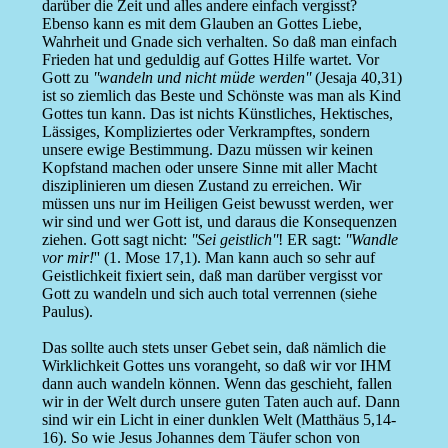
darüber die Zeit und alles andere einfach vergisst?
Ebenso kann es mit dem Glauben an Gottes Liebe,
Wahrheit und Gnade sich verhalten. So daß man einfach
Frieden hat und geduldig auf Gottes Hilfe wartet. Vor
Gott zu
''wandeln und nicht müde werden''
(Jesaja 40,31)
ist so ziemlich das Beste und Schönste was man als Kind
Gottes tun kann. Das ist nichts Künstliches, Hektisches,
Lässiges, Kompliziertes oder Verkrampftes, sondern
unsere ewige Bestimmung. Dazu müssen wir keinen
Kopfstand machen oder unsere Sinne mit aller Macht
disziplinieren um diesen Zustand zu erreichen. Wir
müssen uns nur im Heiligen Geist bewusst werden, wer
wir sind und wer Gott ist, und daraus die Konsequenzen
ziehen. Gott sagt nicht:
''Sei geistlich''
! ER sagt:
''Wandle
vor mir!
'' (1. Mose 17,1). Man kann auch so sehr auf
Geistlichkeit fixiert sein, daß man darüber vergisst vor
Gott zu wandeln und sich auch total verrennen (siehe
Paulus).
Das sollte auch stets unser Gebet sein, daß nämlich die
Wirklichkeit Gottes uns vorangeht, so daß wir vor IHM
dann auch wandeln können. Wenn das geschieht, fallen
wir in der Welt durch unsere guten Taten auch auf. Dann
sind wir ein Licht in einer dunklen Welt (Matthäus 5,14-
16). So wie Jesus Johannes dem Täufer schon von