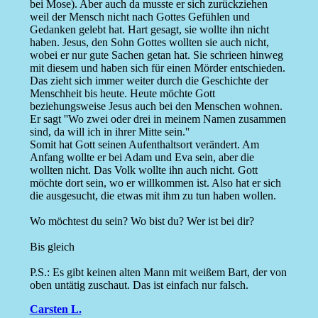
bei Mose). Aber auch da musste er sich zurückziehen
weil der Mensch nicht nach Gottes Gefühlen und
Gedanken gelebt hat. Hart gesagt, sie wollte ihn nicht
haben. Jesus, den Sohn Gottes wollten sie auch nicht,
wobei er nur gute Sachen getan hat. Sie schrieen hinweg
mit diesem und haben sich für einen Mörder entschieden.
Das zieht sich immer weiter durch die Geschichte der
Menschheit bis heute. Heute möchte Gott
beziehungsweise Jesus auch bei den Menschen wohnen.
Er sagt ''Wo zwei oder drei in meinem Namen zusammen
sind, da will ich in ihrer Mitte sein.''
Somit hat Gott seinen Aufenthaltsort verändert. Am
Anfang wollte er bei Adam und Eva sein, aber die
wollten nicht. Das Volk wollte ihn auch nicht. Gott
möchte dort sein, wo er willkommen ist. Also hat er sich
die ausgesucht, die etwas mit ihm zu tun haben wollen.
Wo möchtest du sein? Wo bist du? Wer ist bei dir?
Bis gleich
P.S.: Es gibt keinen alten Mann mit weißem Bart, der von
oben untätig zuschaut. Das ist einfach nur falsch.
Carsten L.