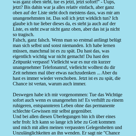
was ganz oben steht, tue es jetzt, jetzt sofort!'' - Uups,
jetzt? Bis dahin war ja alles relativ einfach, aber ganz
oben auf der Liste steht doch meistens dass, was mir am
unangenehmsten ist. Das soll ich jetzt wirklich tun? Ich
glaube ich tue lieber dieses da, es steht ja auch auf der
Liste, es steht zwar nicht ganz oben, aber das ist ja nicht
so tragisch.
Falsch, ganz falsch. Wenn man so erstmal anfängt belügt
man sich selbst und sonst niemanden. Ich habe lernen
müssen, manchmal ist es zu spät. Du hast das, was
eigentlich wichtig war nicht gemacht! Du hast den
Zeitpunkt verpasst! Vielleicht war es nur ein kurzer
unangenehmer Telefonanruf, vielleicht wolltest du dir
Zeit nehmen mal über etwas nachzudenken ... Aber du
hast es immer wieder verschoben. Jetzt ist es zu spät, die
Chance ist vertan, warum auch immer.
Deswegen habe ich mir vorgenommen: Tue das Wichtige
sofort auch wenn es unangenehm ist! Es verhilft zu einem
ruhigeren, entspannteren Leben ohne das permanente
schlechte Gewissen mir selbst gegenüber.
Und bei allen diesen Überlegungen bin ich über eines
sehr froh: Ich kann so lange ich lebe zu Gott kommen
und mich mit allen meinen verpassten Gelegenheiten und
Unzulänglichkeiten an ihn wenden. Er sagt nie ''Chance