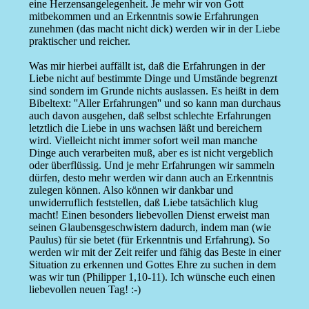
eine Herzensangelegenheit. Je mehr wir von Gott
mitbekommen und an Erkenntnis sowie Erfahrungen
zunehmen (das macht nicht dick) werden wir in der Liebe
praktischer und reicher.
Was mir hierbei auffällt ist, daß die Erfahrungen in der
Liebe nicht auf bestimmte Dinge und Umstände begrenzt
sind sondern im Grunde nichts auslassen. Es heißt in dem
Bibeltext: ''Aller Erfahrungen'' und so kann man durchaus
auch davon ausgehen, daß selbst schlechte Erfahrungen
letztlich die Liebe in uns wachsen läßt und bereichern
wird. Vielleicht nicht immer sofort weil man manche
Dinge auch verarbeiten muß, aber es ist nicht vergeblich
oder überflüssig. Und je mehr Erfahrungen wir sammeln
dürfen, desto mehr werden wir dann auch an Erkenntnis
zulegen können. Also können wir dankbar und
unwiderruflich feststellen, daß Liebe tatsächlich klug
macht! Einen besonders liebevollen Dienst erweist man
seinen Glaubensgeschwistern dadurch, indem man (wie
Paulus) für sie betet (für Erkenntnis und Erfahrung). So
werden wir mit der Zeit reifer und fähig das Beste in einer
Situation zu erkennen und Gottes Ehre zu suchen in dem
was wir tun (Philipper 1,10-11). Ich wünsche euch einen
liebevollen neuen Tag! :-)