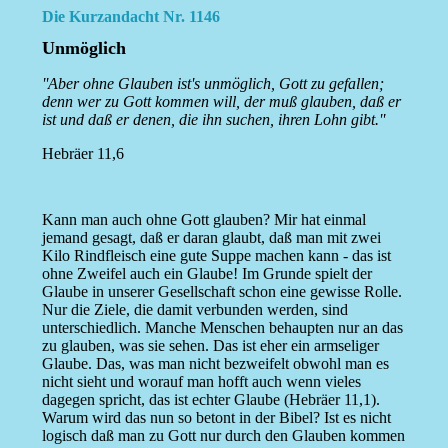
Die Kurzandacht Nr. 1146
Unmöglich
''Aber ohne Glauben ist's unmöglich, Gott zu gefallen;
denn wer zu Gott kommen will, der muß glauben, daß er
ist und daß er denen, die ihn suchen, ihren Lohn gibt.''
Hebräer 11,6
Kann man auch ohne Gott glauben? Mir hat einmal
jemand gesagt, daß er daran glaubt, daß man mit zwei
Kilo Rindfleisch eine gute Suppe machen kann - das ist
ohne Zweifel auch ein Glaube! Im Grunde spielt der
Glaube in unserer Gesellschaft schon eine gewisse Rolle.
Nur die Ziele, die damit verbunden werden, sind
unterschiedlich. Manche Menschen behaupten nur an das
zu glauben, was sie sehen. Das ist eher ein armseliger
Glaube. Das, was man nicht bezweifelt obwohl man es
nicht sieht und worauf man hofft auch wenn vieles
dagegen spricht, das ist echter Glaube (Hebräer 11,1).
Warum wird das nun so betont in der Bibel? Ist es nicht
logisch daß man zu Gott nur durch den Glauben kommen