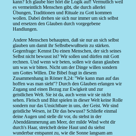
kann? Ich glaube hier hört die Logik auf! Vermutlich weil
es vermeintlich Menschen gibt, die durch allerlei
Übungen, Traditionen und Rituale zu Gott kommen
wollen. Dabei drehen sie sich nur immer um sich selbst
und ersetzen den Glauben durch vorgegebene
Handlungen.
Andere Menschen behaupten, daß sie nur an sich selbst
glauben um damit ihr Selbstbewußtsein zu stärken.
Gegenfrage: Kennst Du einen Menschen, der sich seines
Selbst nicht bewusst ist? Wir sollen und dürfen mit Gott
rechnen. Und wenn wir beten, sollen wir daran glauben
um was wir bitten. Nicht um der Dinge willen sondern
um Gottes Willen. Die Bibel fragt in diesem
Zusammenhang in Römer 8,24: ''Wie kann man auf das
hoffen was man sieht''? Durch den Glauben erlangen wir
Zugang und einen Bezug zur Ewigkeit und zur
geistlichen Welt. Sie ist da, auch wenn wir sie nicht
sehen. Fleisch und Blut spielen in dieser Welt keine Rolle
sondern nur das Unsichtbare in uns, der Geist. Wir sind
geistliche Wesen, ist Dir das bewusst? Schließe einmal
deine Augen und stelle dir vor, du stehst in der
Abenddämmerung am Meer, der milde Wind weht dir
durch's Haar, streichelt deine Haut und du siehst
wunderbar entspannt zu, wie die Sonne langsam am