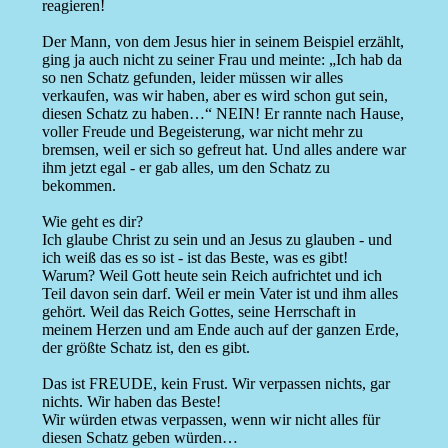
reagieren!
Der Mann, von dem Jesus hier in seinem Beispiel erzählt,
ging ja auch nicht zu seiner Frau und meinte: „Ich hab da
so nen Schatz gefunden, leider müssen wir alles
verkaufen, was wir haben, aber es wird schon gut sein,
diesen Schatz zu haben…“ NEIN! Er rannte nach Hause,
voller Freude und Begeisterung, war nicht mehr zu
bremsen, weil er sich so gefreut hat. Und alles andere war
ihm jetzt egal - er gab alles, um den Schatz zu
bekommen.
Wie geht es dir?
Ich glaube Christ zu sein und an Jesus zu glauben - und
ich weiß das es so ist - ist das Beste, was es gibt!
Warum? Weil Gott heute sein Reich aufrichtet und ich
Teil davon sein darf. Weil er mein Vater ist und ihm alles
gehört. Weil das Reich Gottes, seine Herrschaft in
meinem Herzen und am Ende auch auf der ganzen Erde,
der größte Schatz ist, den es gibt.
Das ist FREUDE, kein Frust. Wir verpassen nichts, gar
nichts. Wir haben das Beste!
Wir würden etwas verpassen, wenn wir nicht alles für
diesen Schatz geben würden…