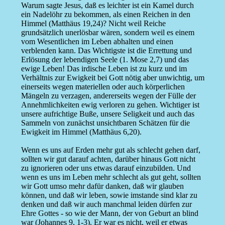
Warum sagte Jesus, daß es leichter ist ein Kamel durch
ein Nadelöhr zu bekommen, als einen Reichen in den
Himmel (Matthäus 19,24)? Nicht weil Reiche
grundsätzlich unerlösbar wären, sondern weil es einem
vom Wesentlichen im Leben abhalten und einen
verblenden kann. Das Wichtigste ist die Errettung und
Erlösung der lebendigen Seele (1. Mose 2,7) und das
ewige Leben! Das irdische Leben ist zu kurz und im
Verhältnis zur Ewigkeit bei Gott nötig aber unwichtig, um
einerseits wegen materiellen oder auch körperlichen
Mängeln zu verzagen, andererseits wegen der Fülle der
Annehmlichkeiten ewig verloren zu gehen. Wichtiger ist
unsere aufrichtige Buße, unsere Seligkeit und auch das
Sammeln von zunächst unsichtbaren Schätzen für die
Ewigkeit im Himmel (Matthäus 6,20).
Wenn es uns auf Erden mehr gut als schlecht gehen darf,
sollten wir gut darauf achten, darüber hinaus Gott nicht
zu ignorieren oder uns etwas darauf einzubilden. Und
wenn es uns im Leben mehr schlecht als gut geht, sollten
wir Gott umso mehr dafür danken, daß wir glauben
können, und daß wir leben, sowie imstande sind klar zu
denken und daß wir auch manchmal leiden dürfen zur
Ehre Gottes - so wie der Mann, der von Geburt an blind
war (Johannes 9, 1-3). Er war es nicht, weil er etwas