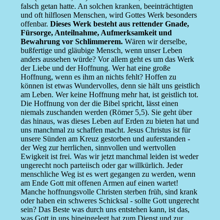
falsch getan hatte. An solchen kranken, beeinträchtigten
und oft hilflosen Menschen, wird Gottes Werk besonders
offenbar.
Dieses Werk besteht aus rettender Gnade,
Fürsorge, Anteilnahme, Aufmerksamkeit und
Bewahrung vor Schlimmerem.
Wären wir derselbe,
bußfertige und gläubige Mensch, wenn unser Leben
anders aussehen würde? Vor allem geht es um das Werk
der Liebe und der Hoffnung. Wer hat eine große
Hoffnung, wenn es ihm an nichts fehlt? Hoffen zu
können ist etwas Wundervolles, denn sie hält uns geistlich
am Leben. Wer keine Hoffnung mehr hat, ist geistlich tot.
Die Hoffnung von der die Bibel spricht, lässt einen
niemals zuschanden werden (Römer 5,5). Sie geht über
das hinaus, was dieses Leben auf Erden zu bieten hat und
uns manchmal zu schaffen macht. Jesus Christus ist für
unsere Sünden am Kreuz gestorben und auferstanden -
der Weg zur herrlichen, sinnvollen und wertvollen
Ewigkeit ist frei. Was wir jetzt manchmal leiden ist weder
ungerecht noch parteiisch oder gar willkürlich. Jeder
menschliche Weg ist es wert gegangen zu werden, wenn
am Ende Gott mit offenen Armen auf einen wartet!
Manche hoffnungsvolle Christen sterben früh, sind krank
oder haben ein schweres Schicksal - sollte Gott ungerecht
sein? Das Beste was durch uns entstehen kann, ist das,
was Gott in uns hineingelegt hat zum Dienst und zur