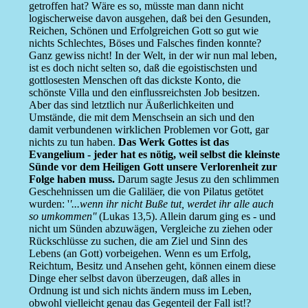
getroffen hat? Wäre es so, müsste man dann nicht
logischerweise davon ausgehen, daß bei den Gesunden,
Reichen, Schönen und Erfolgreichen Gott so gut wie
nichts Schlechtes, Böses und Falsches finden konnte?
Ganz gewiss nicht! In der Welt, in der wir nun mal leben,
ist es doch nicht selten so, daß die egoistischsten und
gottlosesten Menschen oft das dickste Konto, die
schönste Villa und den einflussreichsten Job besitzen.
Aber das sind letztlich nur Äußerlichkeiten und
Umstände, die mit dem Menschsein an sich und den
damit verbundenen wirklichen Problemen vor Gott, gar
nichts zu tun haben.
Das Werk Gottes ist das
Evangelium - jeder hat es nötig, weil selbst die kleinste
Sünde vor dem Heiligen Gott unsere Verlorenheit zur
Folge haben muss.
Darum sagte Jesus zu den schlimmen
Geschehnissen um die Galiläer, die von Pilatus getötet
wurden: '
'...wenn ihr nicht Buße tut, werdet ihr alle auch
so umkommen''
(Lukas 13,5). Allein darum ging es - und
nicht um Sünden abzuwägen, Vergleiche zu ziehen oder
Rückschlüsse zu suchen, die am Ziel und Sinn des
Lebens (an Gott) vorbeigehen. Wenn es um Erfolg,
Reichtum, Besitz und Ansehen geht, können einem diese
Dinge eher selbst davon überzeugen, daß alles in
Ordnung ist und sich nichts ändern muss im Leben,
obwohl vielleicht genau das Gegenteil der Fall ist!?