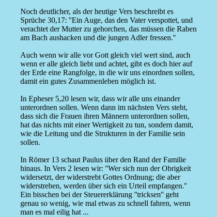
Noch deutlicher, als der heutige Vers beschreibt es
Sprüche 30,17: ''Ein Auge, das den Vater verspottet, und
verachtet der Mutter zu gehorchen, das müssen die Raben
am Bach aushacken und die jungen Adler fressen.''
Auch wenn wir alle vor Gott gleich viel wert sind, auch
wenn er alle gleich liebt und achtet, gibt es doch hier auf
der Erde eine Rangfolge, in die wir uns einordnen sollen,
damit ein gutes Zusammenleben möglich ist.
In Epheser 5,20 lesen wir, dass wir alle uns einander
unterordnen sollen. Wenn dann im nächsten Vers steht,
dass sich die Frauen ihren Männern unterordnen sollen,
hat das nichts mit einer Wertigkeit zu tun, sondern damit,
wie die Leitung und die Strukturen in der Familie sein
sollen.
In Römer 13 schaut Paulus über den Rand der Familie
hinaus. In Vers 2 lesen wir: ''Wer sich nun der Obrigkeit
widersetzt, der widerstrebt Gottes Ordnung; die aber
widerstreben, werden über sich ein Urteil empfangen.''
Ein bisschen bei der Steuererklärung ''tricksen'' geht
genau so wenig, wie mal etwas zu schnell fahren, wenn
man es mal eilig hat ...