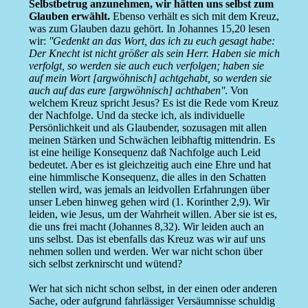
Selbstbetrug anzunehmen, wir hätten uns selbst zum
Glauben erwählt.
Ebenso verhält es sich mit dem Kreuz,
was zum Glauben dazu gehört. In Johannes 15,20 lesen
wir:
''Gedenkt an das Wort, das ich zu euch gesagt habe:
Der Knecht ist nicht größer als sein Herr. Haben sie mich
verfolgt, so werden sie auch euch verfolgen; haben sie
auf mein Wort [argwöhnisch] achtgehabt, so werden sie
auch auf das eure [argwöhnisch] achthaben''
. Von
welchem Kreuz spricht Jesus? Es ist die Rede vom Kreuz
der Nachfolge. Und da stecke ich, als individuelle
Persönlichkeit und als Glaubender, sozusagen mit allen
meinen Stärken und Schwächen leibhaftig mittendrin. Es
ist eine heilige Konsequenz daß Nachfolge auch Leid
bedeutet. Aber es ist gleichzeitig auch eine Ehre und hat
eine himmlische Konsequenz, die alles in den Schatten
stellen wird, was jemals an leidvollen Erfahrungen über
unser Leben hinweg gehen wird (1. Korinther 2,9). Wir
leiden, wie Jesus, um der Wahrheit willen. Aber sie ist es,
die uns frei macht (Johannes 8,32). Wir leiden auch an
uns selbst. Das ist ebenfalls das Kreuz was wir auf uns
nehmen sollen und werden. Wer war nicht schon über
sich selbst zerknirscht und wütend?
Wer hat sich nicht schon selbst, in der einen oder anderen
Sache, oder aufgrund fahrlässiger Versäumnisse schuldig