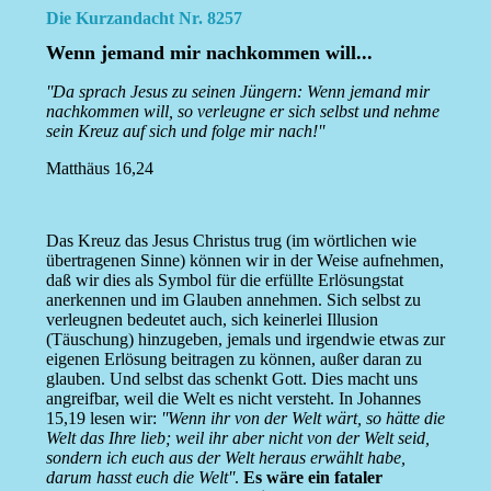
Die Kurzandacht Nr. 8257
Wenn jemand mir nachkommen will...
''Da sprach Jesus zu seinen Jüngern: Wenn jemand mir
nachkommen will, so verleugne er sich selbst und nehme
sein Kreuz auf sich und folge mir nach!''
Matthäus 16,24
Das Kreuz das Jesus Christus trug (im wörtlichen wie
übertragenen Sinne) können wir in der Weise aufnehmen,
daß wir dies als Symbol für die erfüllte Erlösungstat
anerkennen und im Glauben annehmen. Sich selbst zu
verleugnen bedeutet auch, sich keinerlei Illusion
(Täuschung) hinzugeben, jemals und irgendwie etwas zur
eigenen Erlösung beitragen zu können, außer daran zu
glauben. Und selbst das schenkt Gott. Dies macht uns
angreifbar, weil die Welt es nicht versteht. In Johannes
15,19 lesen wir:
''Wenn ihr von der Welt wärt, so hätte die
Welt das Ihre lieb; weil ihr aber nicht von der Welt seid,
sondern ich euch aus der Welt heraus erwählt habe,
darum hasst euch die Welt''
.
Es wäre ein fataler