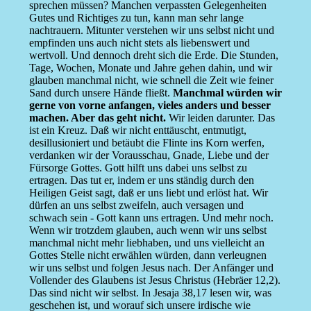
sprechen müssen? Manchen verpassten Gelegenheiten
Gutes und Richtiges zu tun, kann man sehr lange
nachtrauern. Mitunter verstehen wir uns selbst nicht und
empfinden uns auch nicht stets als liebenswert und
wertvoll. Und dennoch dreht sich die Erde. Die Stunden,
Tage, Wochen, Monate und Jahre gehen dahin, und wir
glauben manchmal nicht, wie schnell die Zeit wie feiner
Sand durch unsere Hände fließt.
Manchmal würden wir
gerne von vorne anfangen, vieles anders und besser
machen. Aber das geht nicht.
Wir leiden darunter. Das
ist ein Kreuz. Daß wir nicht enttäuscht, entmutigt,
desillusioniert und betäubt die Flinte ins Korn werfen,
verdanken wir der Vorausschau, Gnade, Liebe und der
Fürsorge Gottes. Gott hilft uns dabei uns selbst zu
ertragen. Das tut er, indem er uns ständig durch den
Heiligen Geist sagt, daß er uns liebt und erlöst hat. Wir
dürfen an uns selbst zweifeln, auch versagen und
schwach sein - Gott kann uns ertragen. Und mehr noch.
Wenn wir trotzdem glauben, auch wenn wir uns selbst
manchmal nicht mehr liebhaben, und uns vielleicht an
Gottes Stelle nicht erwählen würden, dann verleugnen
wir uns selbst und folgen Jesus nach. Der Anfänger und
Vollender des Glaubens ist Jesus Christus (Hebräer 12,2).
Das sind nicht wir selbst. In Jesaja 38,17 lesen wir, was
geschehen ist, und worauf sich unsere irdische wie