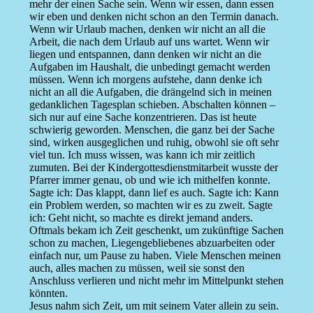
mehr der einen Sache sein. Wenn wir essen, dann essen
wir eben und denken nicht schon an den Termin danach.
Wenn wir Urlaub machen, denken wir nicht an all die
Arbeit, die nach dem Urlaub auf uns wartet. Wenn wir
liegen und entspannen, dann denken wir nicht an die
Aufgaben im Haushalt, die unbedingt gemacht werden
müssen. Wenn ich morgens aufstehe, dann denke ich
nicht an all die Aufgaben, die drängelnd sich in meinen
gedanklichen Tagesplan schieben. Abschalten können –
sich nur auf eine Sache konzentrieren. Das ist heute
schwierig geworden. Menschen, die ganz bei der Sache
sind, wirken ausgeglichen und ruhig, obwohl sie oft sehr
viel tun. Ich muss wissen, was kann ich mir zeitlich
zumuten. Bei der Kindergottesdienstmitarbeit wusste der
Pfarrer immer genau, ob und wie ich mithelfen konnte.
Sagte ich: Das klappt, dann lief es auch. Sagte ich: Kann
ein Problem werden, so machten wir es zu zweit. Sagte
ich: Geht nicht, so machte es direkt jemand anders.
Oftmals bekam ich Zeit geschenkt, um zukünftige Sachen
schon zu machen, Liegengebliebenes abzuarbeiten oder
einfach nur, um Pause zu haben. Viele Menschen meinen
auch, alles machen zu müssen, weil sie sonst den
Anschluss verlieren und nicht mehr im Mittelpunkt stehen
könnten.
Jesus nahm sich Zeit, um mit seinem Vater allein zu sein.