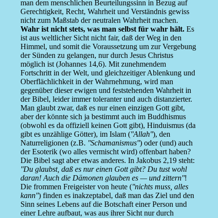
man dem menschlichen Beurteilungssinn in Bezug auf
Gerechtigkeit, Recht, Wahrheit und Verständnis gewiss
nicht zum Maßstab der neutralen Wahrheit machen.
Wahr ist nicht stets, was man selbst für wahr hält.
Es
ist aus weltlicher Sicht nicht fair, daß der Weg in den
Himmel, und somit die Voraussetzung um zur Vergebung
der Sünden zu gelangen, nur durch Jesus Christus
möglich ist (Johannes 14,6). Mit zunehmendem
Fortschritt in der Welt, und gleichzeitiger Ablenkung und
Oberflächlichkeit in der Wahrnehmung, wird man
gegenüber dieser ewigen und feststehenden Wahrheit in
der Bibel, leider immer toleranter und auch distanzierter.
Man glaubt zwar, daß es nur einen einzigen Gott gibt,
aber der könnte sich ja bestimmt auch im Buddhismus
(obwohl es da offiziell keinen Gott gibt), Hinduismus (da
gibt es unzählige Götter), im Islam (
''Allah''
), den
Naturreligionen (z.B.
''Schamanismus''
) oder (und) auch
der Esoterik (wo alles vermischt wird) offenbart haben?
Die Bibel sagt aber etwas anderes. In Jakobus 2,19 steht:
''Du glaubst, daß es nur einen Gott gibt? Du tust wohl
daran! Auch die Dämonen glauben es — und zittern''
!
Die frommen Freigeister von heute (
''nichts muss, alles
kann''
) finden es inakzeptabel, daß man das Ziel und den
Sinn seines Lebens auf die Botschaft einer Person und
einer Lehre aufbaut, was aus ihrer Sicht nur durch