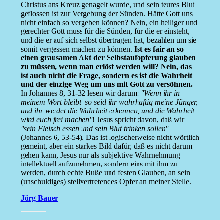
Christus ans Kreuz genagelt wurde, und sein teures Blut
geflossen ist zur Vergebung der Sünden. Hätte Gott uns
nicht einfach so vergeben können? Nein, ein heiliger und
gerechter Gott muss für die Sünden, für die er einsteht,
und die er auf sich selbst übertragen hat, bezahlen um sie
somit vergessen machen zu können.
Ist es fair an so
einen grausamen Akt der Selbstaufopferung glauben
zu müssen, wenn man erlöst werden will? Nein, das
ist auch nicht die Frage, sondern es ist die Wahrheit
und der einzige Weg um uns mit Gott zu versöhnen.
In Johannes 8, 31-32 lesen wir darum:
''Wenn ihr in
meinem Wort bleibt, so seid ihr wahrhaftig meine Jünger,
und ihr werdet die Wahrheit erkennen, und die Wahrheit
wird euch frei machen''
! Jesus spricht davon, daß wir
''sein Fleisch essen und sein Blut trinken sollen''
(Johannes 6, 53-54). Das ist logischerweise nicht wörtlich
gemeint, aber ein starkes Bild dafür, daß es nicht darum
gehen kann, Jesus nur als subjektive Wahrnehmung
intellektuell aufzunehmen, sondern eins mit ihm zu
werden, durch echte Buße und festen Glauben, an sein
(unschuldiges) stellvertretendes Opfer an meiner Stelle.
Jörg Bauer