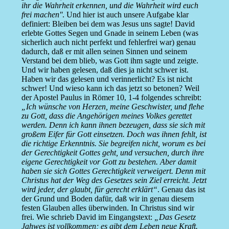
ihr die Wahrheit erkennen, und die Wahrheit wird euch
frei machen''
. Und hier ist auch unsere Aufgabe klar
definiert: Bleiben bei dem was Jesus uns sagte! David
erlebte Gottes Segen und Gnade in seinem Leben (was
sicherlich auch nicht perfekt und fehlerfrei war) genau
dadurch, daß er mit allen seinen Sinnen und seinem
Verstand bei dem blieb, was Gott ihm sagte und zeigte.
Und wir haben gelesen, daß dies ja nicht schwer ist.
Haben wir das gelesen und verinnerlicht? Es ist nicht
schwer! Und wieso kann ich das jetzt so betonen? Weil
der Apostel Paulus in Römer 10, 1-4 folgendes schreibt:
„Ich wünsche von Herzen, meine Geschwister, und flehe
zu Gott, dass die Angehörigen meines Volkes gerettet
werden. Denn ich kann ihnen bezeugen, dass sie sich mit
großem Eifer für Gott einsetzen. Doch was ihnen fehlt, ist
die richtige Erkenntnis. Sie begreifen nicht, worum es bei
der Gerechtigkeit Gottes geht, und versuchen, durch ihre
eigene Gerechtigkeit vor Gott zu bestehen. Aber damit
haben sie sich Gottes Gerechtigkeit verweigert. Denn mit
Christus hat der Weg des Gesetzes sein Ziel erreicht. Jetzt
wird jeder, der glaubt, für gerecht erklärt“
. Genau das ist
der Grund und Boden dafür, daß wir in genau diesem
festen Glauben alles überwinden. In Christus sind wir
frei. Wie schrieb David im Eingangstext:
„Das Gesetz
Jahwes ist vollkommen; es gibt dem Leben neue Kraft.