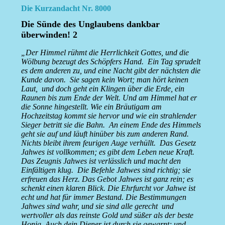
Die Kurzandacht Nr. 8000
Die Sünde des Unglaubens dankbar
überwinden! 2
„Der Himmel rühmt die Herrlichkeit Gottes, und die
Wölbung bezeugt des Schöpfers Hand. Ein Tag sprudelt
es dem anderen zu, und eine Nacht gibt der nächsten die
Kunde davon. Sie sagen kein Wort; man hört keinen
Laut, und doch geht ein Klingen über die Erde, ein
Raunen bis zum Ende der Welt. Und am Himmel hat er
die Sonne hingestellt. Wie ein Bräutigam am
Hochzeitstag kommt sie hervor und wie ein strahlender
Sieger betritt sie die Bahn. An einem Ende des Himmels
geht sie auf und läuft hinüber bis zum anderen Rand.
Nichts bleibt ihrem feurigen Auge verhüllt. Das Gesetz
Jahwes ist vollkommen; es gibt dem Leben neue Kraft.
Das Zeugnis Jahwes ist verlässlich und macht den
Einfältigen klug. Die Befehle Jahwes sind richtig; sie
erfreuen das Herz. Das Gebot Jahwes ist ganz rein; es
schenkt einen klaren Blick. Die Ehrfurcht vor Jahwe ist
echt und hat für immer Bestand. Die Bestimmungen
Jahwes sind wahr, und sie sind alle gerecht und
wertvoller als das reinste Gold und süßer als der beste
Honig. Auch dein Diener ist durch sie gewarnt; und