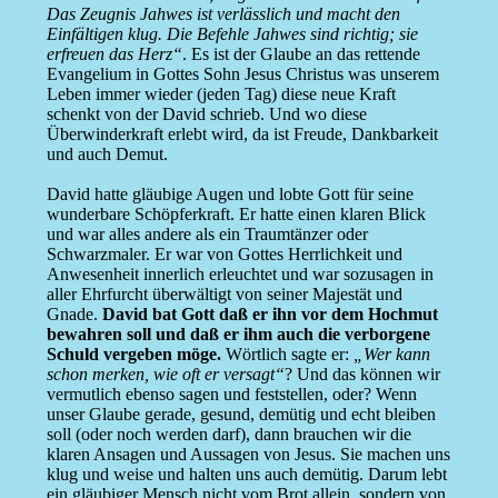
Das Zeugnis Jahwes ist verlässlich und macht den
Einfältigen klug. Die Befehle Jahwes sind richtig; sie
erfreuen das Herz“
. Es ist der Glaube an das rettende
Evangelium in Gottes Sohn Jesus Christus was unserem
Leben immer wieder (jeden Tag) diese neue Kraft
schenkt von der David schrieb. Und wo diese
Überwinderkraft erlebt wird, da ist Freude, Dankbarkeit
und auch Demut.
David hatte gläubige Augen und lobte Gott für seine
wunderbare Schöpferkraft. Er hatte einen klaren Blick
und war alles andere als ein Traumtänzer oder
Schwarzmaler. Er war von Gottes Herrlichkeit und
Anwesenheit innerlich erleuchtet und war sozusagen in
aller Ehrfurcht überwältigt von seiner Majestät und
Gnade.
David bat Gott daß er ihn vor dem Hochmut
bewahren soll und daß er ihm auch die verborgene
Schuld vergeben möge.
Wörtlich sagte er:
„Wer kann
schon merken, wie oft er versagt“
? Und das können wir
vermutlich ebenso sagen und feststellen, oder? Wenn
unser Glaube gerade, gesund, demütig und echt bleiben
soll (oder noch werden darf), dann brauchen wir die
klaren Ansagen und Aussagen von Jesus. Sie machen uns
klug und weise und halten uns auch demütig. Darum lebt
ein gläubiger Mensch nicht vom Brot allein, sondern von