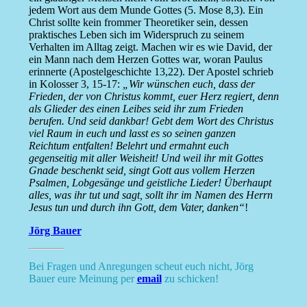
jedem Wort aus dem Munde Gottes (5. Mose 8,3). Ein
Christ sollte kein frommer Theoretiker sein, dessen
praktisches Leben sich im Widerspruch zu seinem
Verhalten im Alltag zeigt. Machen wir es wie David, der
ein Mann nach dem Herzen Gottes war, woran Paulus
erinnerte (Apostelgeschichte 13,22). Der Apostel schrieb
in Kolosser 3, 15-17:
„Wir wünschen euch, dass der
Frieden, der von Christus kommt, euer Herz regiert, denn
als Glieder des einen Leibes seid ihr zum Frieden
berufen. Und seid dankbar! Gebt dem Wort des Christus
viel Raum in euch und lasst es so seinen ganzen
Reichtum entfalten! Belehrt und ermahnt euch
gegenseitig mit aller Weisheit! Und weil ihr mit Gottes
Gnade beschenkt seid, singt Gott aus vollem Herzen
Psalmen, Lobgesänge und geistliche Lieder! Überhaupt
alles, was ihr tut und sagt, sollt ihr im Namen des Herrn
Jesus tun und durch ihn Gott, dem Vater, danken“
!
Jörg Bauer
Bei Fragen und Anregungen scheut euch nicht, Jörg
Bauer eure Meinung per
email
zu schicken!