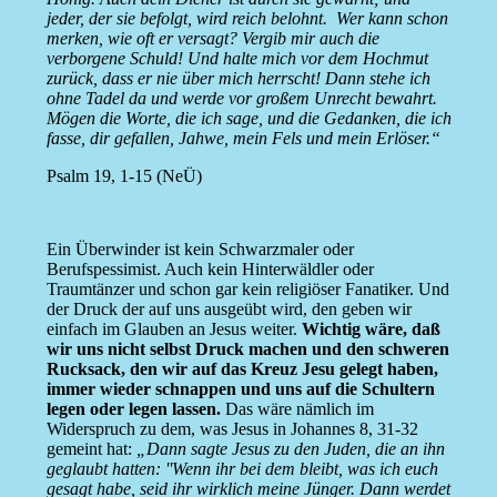
jeder, der sie befolgt, wird reich belohnt. Wer kann schon
merken, wie oft er versagt? Vergib mir auch die
verborgene Schuld! Und halte mich vor dem Hochmut
zurück, dass er nie über mich herrscht! Dann stehe ich
ohne Tadel da und werde vor großem Unrecht bewahrt.
Mögen die Worte, die ich sage, und die Gedanken, die ich
fasse, dir gefallen, Jahwe, mein Fels und mein Erlöser.“
Psalm 19, 1-15 (NeÜ)
Ein Überwinder ist kein Schwarzmaler oder
Berufspessimist. Auch kein Hinterwäldler oder
Traumtänzer und schon gar kein religiöser Fanatiker. Und
der Druck der auf uns ausgeübt wird, den geben wir
einfach im Glauben an Jesus weiter.
Wichtig wäre, daß
wir uns nicht selbst Druck machen und den schweren
Rucksack, den wir auf das Kreuz Jesu gelegt haben,
immer wieder schnappen und uns auf die Schultern
legen oder legen lassen.
Das wäre nämlich im
Widerspruch zu dem, was Jesus in Johannes 8, 31-32
gemeint hat:
„Dann sagte Jesus zu den Juden, die an ihn
geglaubt hatten: ''Wenn ihr bei dem bleibt, was ich euch
gesagt habe, seid ihr wirklich meine Jünger. Dann werdet