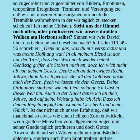
so zugedröhnt und zugeschüttet von Bildern, Emotionen,
temporären Ereignissen, Terminen und Versorgung etc;
daß wir mit unseren Sinnesorganen nur noch die
Tretmühle wahrnehmen in der wir täglich zu stecken
scheinen? Ich meine Christen.
Steht uns der Himmel
noch offen, oder produzieren wir unsere dunklen
Wolken am Horizont selbst?
Sinnen wir (wie David)
über das Gelesene und Gesehene nach? In Psalm 119, 49-
56 schrieb er:
„Denk an das, was du mir versprachst und
was meine Hoffnung war! In all meinem Elend ist das
mir der Trost, dass dein Wort mich wieder belebt.
Gehässig griffen die Stolzen mich an, doch ich wich nicht
ab von deinem Gesetz. Denke ich an dein ewiges Recht,
Jahwe, dann bin ich getrost. Bei all den Gottlosen packt
mich der Zorn, frech verlassen sie dein Gesetz. Deine
Ordnungen sind mir wie ein Lied, solange ich Gast in
dieser Welt bin. Auch in der Nacht denke ich an dich,
Jahwe, und auf deine Weisung habe ich Acht Dass ich
deinen Regeln gefolgt bin, ist mein Geschenk und mein
Glück“
. Ist das nicht auch unsere Erfahrung, daß wir
manchmal so etwas wie einen heiligen Zorn entwickeln,
wenn gottlose Menschen vom allgemeinen Segen und
seiner Gnade täglich profitieren und doch Gottes
Anwesenheit und sein Wirken nicht nur grundsätzlich
ablehnen, sondern auch ihren Spott treiben und sie