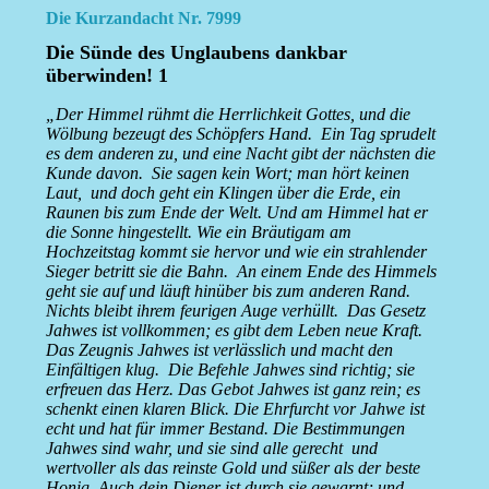
Die Kurzandacht Nr. 7999
Die Sünde des Unglaubens dankbar
überwinden! 1
„Der Himmel rühmt die Herrlichkeit Gottes, und die
Wölbung bezeugt des Schöpfers Hand. Ein Tag sprudelt
es dem anderen zu, und eine Nacht gibt der nächsten die
Kunde davon. Sie sagen kein Wort; man hört keinen
Laut, und doch geht ein Klingen über die Erde, ein
Raunen bis zum Ende der Welt. Und am Himmel hat er
die Sonne hingestellt. Wie ein Bräutigam am
Hochzeitstag kommt sie hervor und wie ein strahlender
Sieger betritt sie die Bahn. An einem Ende des Himmels
geht sie auf und läuft hinüber bis zum anderen Rand.
Nichts bleibt ihrem feurigen Auge verhüllt. Das Gesetz
Jahwes ist vollkommen; es gibt dem Leben neue Kraft.
Das Zeugnis Jahwes ist verlässlich und macht den
Einfältigen klug. Die Befehle Jahwes sind richtig; sie
erfreuen das Herz. Das Gebot Jahwes ist ganz rein; es
schenkt einen klaren Blick. Die Ehrfurcht vor Jahwe ist
echt und hat für immer Bestand. Die Bestimmungen
Jahwes sind wahr, und sie sind alle gerecht und
wertvoller als das reinste Gold und süßer als der beste
Honig. Auch dein Diener ist durch sie gewarnt; und