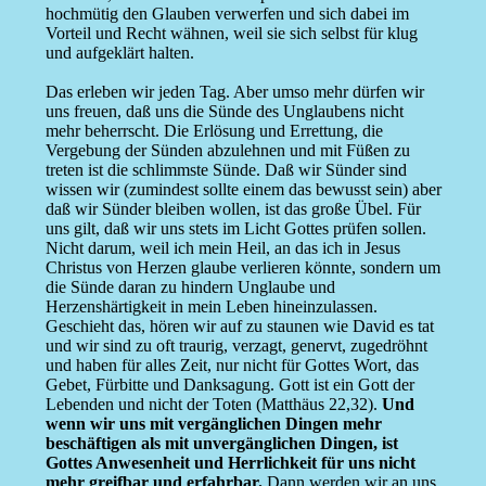
hochmütig den Glauben verwerfen und sich dabei im
Vorteil und Recht wähnen, weil sie sich selbst für klug
und aufgeklärt halten.
Das erleben wir jeden Tag. Aber umso mehr dürfen wir
uns freuen, daß uns die Sünde des Unglaubens nicht
mehr beherrscht. Die Erlösung und Errettung, die
Vergebung der Sünden abzulehnen und mit Füßen zu
treten ist die schlimmste Sünde. Daß wir Sünder sind
wissen wir (zumindest sollte einem das bewusst sein) aber
daß wir Sünder bleiben wollen, ist das große Übel. Für
uns gilt, daß wir uns stets im Licht Gottes prüfen sollen.
Nicht darum, weil ich mein Heil, an das ich in Jesus
Christus von Herzen glaube verlieren könnte, sondern um
die Sünde daran zu hindern Unglaube und
Herzenshärtigkeit in mein Leben hineinzulassen.
Geschieht das, hören wir auf zu staunen wie David es tat
und wir sind zu oft traurig, verzagt, genervt, zugedröhnt
und haben für alles Zeit, nur nicht für Gottes Wort, das
Gebet, Fürbitte und Danksagung. Gott ist ein Gott der
Lebenden und nicht der Toten (Matthäus 22,32).
Und
wenn wir uns mit vergänglichen Dingen mehr
beschäftigen als mit unvergänglichen Dingen, ist
Gottes Anwesenheit und Herrlichkeit für uns nicht
mehr greifbar und erfahrbar.
Dann werden wir an uns