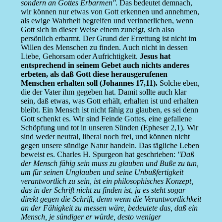
sondern an Gottes Erbarmen''
. Das bedeutet demnach,
wir können nur etwas von Gott erkennen und annehmen,
als ewige Wahrheit begreifen und verinnerlichen, wenn
Gott sich in dieser Weise einem zuneigt, sich also
persönlich erbarmt. Der Grund der Errettung ist nicht im
Willen des Menschen zu finden. Auch nicht in dessen
Liebe, Gehorsam oder Aufrichtigkeit.
Jesus hat
entsprechend in seinem Gebet auch nichts anderes
erbeten, als daß Gott diese herausgerufenen
Menschen erhalten soll (Johannes 17,11).
Solche eben,
die der Vater ihm gegeben hat. Damit sollte auch klar
sein, daß etwas, was Gott erhält, erhalten ist und erhalten
bleibt. Ein Mensch ist nicht fähig zu glauben, es sei denn
Gott schenkt es. Wir sind Feinde Gottes, eine gefallene
Schöpfung und tot in unseren Sünden (Epheser 2,1). Wir
sind weder neutral, liberal noch frei, und können nicht
gegen unsere sündige Natur handeln. Das tägliche Leben
beweist es. Charles H. Spurgeon hat geschrieben:
''Daß
der Mensch fähig sein muss zu glauben und Buße zu tun,
um für seinen Unglauben und seine Unbußfertigkeit
verantwortlich zu sein, ist ein philosophisches Konzept,
das in der Schrift nicht zu finden ist, ja es steht sogar
direkt gegen die Schrift, denn wenn die Verantwortlichkeit
an der Fähigkeit zu messen wäre, bedeutete das, daß ein
Mensch, je sündiger er würde, desto weniger