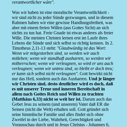
verantwortlicher wäre''
.
Was wir haben ist eine moralische Verantwortlichkeit -
wir sind nicht zu jeder Sünde gezwungen, und in diesem
Rahmen haben wir eine gewisse Handlungsfreiheit, was
aber mit einem freien Willen (aus Gottes Sicht) an sich
nichts zu tun hat. Freie Gnade ist etwas anderes als freier
Wille. Die meisten Christen lernen erst im Laufe ihres
Lebens die Sünde und sich selbst so richtig kennen. In 2.
Timotheus 2,11-13 steht:
''Glaubwürdig ist das Wort:
Wenn wir mitgestorben sind, so werden wir auch
mitleben; wenn wir standhaft ausharren, so werden wir
mitherrschen; wenn wir verleugnen, so wird er uns auch
verleugnen; wenn wir untreu sind, so bleibt er doch treu;
er kann sich selbst nicht verleugnen''
. Gott bewirkt nicht
nur das Heil, sondern auch das Ausharren.
Und je länger
wir Christen sind, desto deutlicher wird es doch, daß
es mit unserer Treue und inneren Bereitschaft in
allem nach Gottes Reich und Willen zu trachten
(Matthäus 6,33) nicht so weit her ist.
Darum auch das
Gebet Jesu zu seinem (und unserem) Vater daß ER die
Seinen (nicht die Welt) erhalten soll. Gott gründet sich
seine himmlische Familie und alles findet sich ohne
Zweifel in der Liebe, Wahrheit, Gerechtigkeit und
Vorausschau durch und in Jesus Christus - Johannes 6,