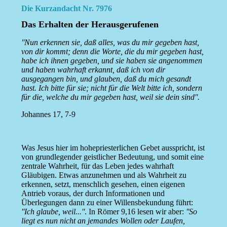
Die Kurzandacht Nr. 7976
Das Erhalten der Herausgerufenen
''Nun erkennen sie, daß alles, was du mir gegeben hast,
von dir kommt; denn die Worte, die du mir gegeben hast,
habe ich ihnen gegeben, und sie haben sie angenommen
und haben wahrhaft erkannt, daß ich von dir
ausgegangen bin, und glauben, daß du mich gesandt
hast. Ich bitte für sie; nicht für die Welt bitte ich, sondern
für die, welche du mir gegeben hast, weil sie dein sind''.
Johannes 17, 7-9
Was Jesus hier im hohepriesterlichen Gebet ausspricht, ist
von grundlegender geistlicher Bedeutung, und somit eine
zentrale Wahrheit, für das Leben jedes wahrhaft
Gläubigen. Etwas anzunehmen und als Wahrheit zu
erkennen, setzt, menschlich gesehen, einen eigenen
Antrieb voraus, der durch Informationen und
Überlegungen dann zu einer Willensbekundung führt:
''Ich glaube, weil...''
. In Römer 9,16 lesen wir aber:
''So
liegt es nun nicht an jemandes Wollen oder Laufen,