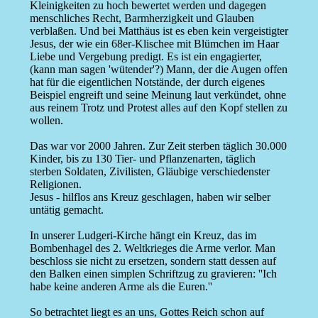
Kleinigkeiten zu hoch bewertet werden und dagegen
menschliches Recht, Barmherzigkeit und Glauben
verblaßen. Und bei Matthäus ist es eben kein vergeistigter
Jesus, der wie ein 68er-Klischee mit Blümchen im Haar
Liebe und Vergebung predigt. Es ist ein engagierter,
(kann man sagen 'wütender'?) Mann, der die Augen offen
hat für die eigentlichen Notstände, der durch eigenes
Beispiel engreift und seine Meinung laut verkündet, ohne
aus reinem Trotz und Protest alles auf den Kopf stellen zu
wollen.
Das war vor 2000 Jahren. Zur Zeit sterben täglich 30.000
Kinder, bis zu 130 Tier- und Pflanzenarten, täglich
sterben Soldaten, Zivilisten, Gläubige verschiedenster
Religionen.
Jesus - hilflos ans Kreuz geschlagen, haben wir selber
untätig gemacht.
In unserer Ludgeri-Kirche hängt ein Kreuz, das im
Bombenhagel des 2. Weltkrieges die Arme verlor. Man
beschloss sie nicht zu ersetzen, sondern statt dessen auf
den Balken einen simplen Schriftzug zu gravieren: ''Ich
habe keine anderen Arme als die Euren.''
So betrachtet liegt es an uns, Gottes Reich schon auf