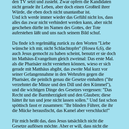
den TV setzt und zusieht. Zwar opfern die Kandidaten
nicht gerade ihr Leben, aber doch einen Großteil ihrer
Würde, die eben doch nicht unantastbar ist.
Und ich werde immer wieder das Gefühl nicht los, dass
alles das zwar nicht verhindert werden kann, aber nicht
geschehen dürfte im Namen des Gottes, der Tote
auferstehen läßt und uns nach seinem Bild schuf.
Da finde ich regelmäßig zurück zu den Worten ''Liebe
wünsche ich mir, nicht Schlachtopfer'' (Hosea 6,6), die
auch Jesus gemocht zu haben scheint, benutzt er sie doch
im Mathäus-Evangelium gleich zweimal: Das erste Mal.
als die Pharisäer nicht verstehen können, wieso er sich
gerade mit Matthäus abgibt, das zweite Mal kurz vor
seiner Gefangennahme in den Wehrufen gegen die
Pharisäer, die peinlich genau die Gesetze einhalten (''ihr
verzehntet die Minze und den Dill und den Kümmel''),
und die wichtigen Dinge des Gesetzes vergessen: ''Das
Recht und die Barmherzigkeit und den Glauben; diese
hättet ihr tun und jene nicht lassen sollen.'' Und fast schon
spöttisch fasst er zusammen: ''Ihr blinden Führer, die ihr
die Mücke herausfischt, das Kamel aber verschluckt!''
Für mich heißt das, dass Jesus tatsächlich nicht die
Gesetze auflösen möchte. Aber er will, dass nicht die