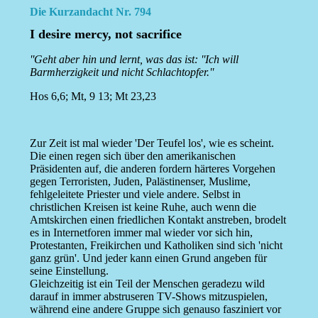
Die Kurzandacht Nr. 794
I desire mercy, not sacrifice
''Geht aber hin und lernt, was das ist: ''Ich will
Barmherzigkeit und nicht Schlachtopfer.''
Hos 6,6; Mt, 9 13; Mt 23,23
Zur Zeit ist mal wieder 'Der Teufel los', wie es scheint.
Die einen regen sich über den amerikanischen
Präsidenten auf, die anderen fordern härteres Vorgehen
gegen Terroristen, Juden, Palästinenser, Muslime,
fehlgeleitete Priester und viele andere. Selbst in
christlichen Kreisen ist keine Ruhe, auch wenn die
Amtskirchen einen friedlichen Kontakt anstreben, brodelt
es in Internetforen immer mal wieder vor sich hin,
Protestanten, Freikirchen und Katholiken sind sich 'nicht
ganz grün'. Und jeder kann einen Grund angeben für
seine Einstellung.
Gleichzeitig ist ein Teil der Menschen geradezu wild
darauf in immer abstruseren TV-Shows mitzuspielen,
während eine andere Gruppe sich genauso fasziniert vor