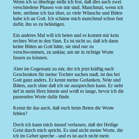
Wenn ich so überlege stelle ich fest, daß dies auch zwei
verschiedene Phasen von mir sind. Manchmal, wenn ich
bete, ströhme ich fast über, so viele Wünsche und Bitten
habe ich an Gott. Ich schäme mich manchmal schon fast
dafür, ihn so zu belästigen.
Ein anderes Mal will ich beten und es kommt mir kein
rechtes Wort in den Sinn. Es ist nicht so, daß ich dann
keine Bitten an Gott hätte, sie sind nur zu
verschwommen, zu unklar, um sie in richtige Worte
fassen zu können.
Aber im Gegensatz zu mir, der ich jetzt kräftig nach
Geschenken für meine Tochter suchen muß, ist das bei
Gott ganz anders. Er kennt meine Gedanken, Nöte und
Bitten, auch ohne daß ich sie aussprechen kann. Er sieht
tief in mein Herz hinein und weiß es lange, bevor ich die
passenden Worte dafür finde.
Kennt ihr das auch, daß euch beim Beten die Worte
fehlen?
Doch ich kann mich darauf verlassen, daß der Heilige
Geist durch mich spricht. Es sind nicht meine Worte, die
ich im Gebet spreche - und es ist auch nicht mein