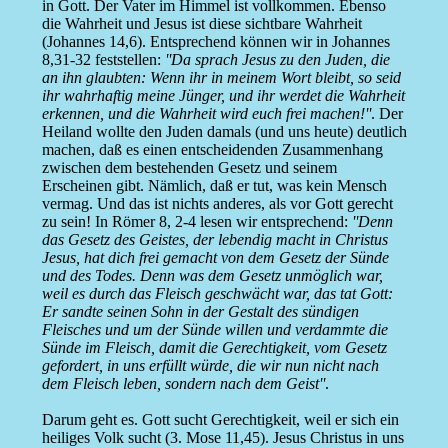
in Gott. Der Vater im Himmel ist vollkommen. Ebenso
die Wahrheit und Jesus ist diese sichtbare Wahrheit
(Johannes 14,6). Entsprechend können wir in Johannes
8,31-32 feststellen:
''Da sprach Jesus zu den Juden, die
an ihn glaubten: Wenn ihr in meinem Wort bleibt, so seid
ihr wahrhaftig meine Jünger, und ihr werdet die Wahrheit
erkennen, und die Wahrheit wird euch frei machen!''
. Der
Heiland wollte den Juden damals (und uns heute) deutlich
machen, daß es einen entscheidenden Zusammenhang
zwischen dem bestehenden Gesetz und seinem
Erscheinen gibt. Nämlich, daß er tut, was kein Mensch
vermag. Und das ist nichts anderes, als vor Gott gerecht
zu sein! In Römer 8, 2-4 lesen wir entsprechend:
''Denn
das Gesetz des Geistes, der lebendig macht in Christus
Jesus, hat dich frei gemacht von dem Gesetz der Sünde
und des Todes. Denn was dem Gesetz unmöglich war,
weil es durch das Fleisch geschwächt war, das tat Gott:
Er sandte seinen Sohn in der Gestalt des sündigen
Fleisches und um der Sünde willen und verdammte die
Sünde im Fleisch, damit die Gerechtigkeit, vom Gesetz
gefordert, in uns erfüllt würde, die wir nun nicht nach
dem Fleisch leben, sondern nach dem Geist''
.
Darum geht es. Gott sucht Gerechtigkeit, weil er sich ein
heiliges Volk sucht (3. Mose 11,45). Jesus Christus in uns