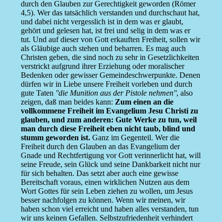
durch den Glauben zur Gerechtigkeit geworden (Römer
4,5). Wer das tatsächlich verstanden und durchschaut hat,
und dabei nicht vergesslich ist in dem was er glaubt,
gehört und gelesen hat, ist frei und selig in dem was er
tut. Und auf dieser von Gott erkauften Freiheit, sollen wir
als Gläubige auch stehen und beharren. Es mag auch
Christen geben, die sind noch zu sehr in Gesetzlichkeiten
verstrickt aufgrund ihrer Erziehung oder moralischer
Bedenken oder gewisser Gemeindeschwerpunkte. Denen
dürfen wir in Liebe unsere Freiheit vorleben und durch
gute Taten
''die Munition aus der Pistole nehmen''
, also
zeigen, daß man beides kann:
Zum einen an die
vollkommene Freiheit im Evangelium Jesu Christi zu
glauben, und zum anderen: Gute Werke zu tun, weil
man durch diese Freiheit eben nicht taub, blind und
stumm geworden ist.
Ganz im Gegenteil. Wer die
Freiheit durch den Glauben an das Evangelium der
Gnade und Rechtfertigung vor Gott verinnerlicht hat, will
seine Freude, sein Glück und seine Dankbarkeit nicht nur
für sich behalten. Das setzt aber auch eine gewisse
Bereitschaft voraus, einen wirklichen Nutzen aus dem
Wort Gottes für sein Leben ziehen zu wollen, um Jesus
besser nachfolgen zu können. Wenn wir meinen, wir
haben schon viel erreicht und haben alles verstanden, tun
wir uns keinen Gefallen. Selbstzufriedenheit verhindert