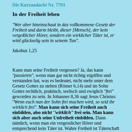
Die Kurzandacht Nr. 7793
In der Freiheit leben
''Wer aber hineinschaut in das vollkommene Gesetz der
Freiheit und darin bleibt, dieser [Mensch], der kein
vergeßlicher Hörer, sondern ein wirklicher Täter ist, er
wird glückselig sein in seinem Tun''.
Jakobus 1,25
Kann man seine Freiheit vergessen? Ja, das kann
''passieren''
, wenn man gar nicht richtig ergriffen und
verstanden hat, was es bedeutet, nicht mehr unter dem
Gesetz Gottes zu stehen (Römer 6,14) und im Sohn
Gottes rechtlich, praktisch, seelisch und ewiglich
''frei''
geworden zu sein. In Johannes 8,36 sagt Jesus Christus:
'
'Wenn euch nun der Sohn frei machen wird, so seid ihr
wirklich frei''
.
Man kann sich seine Freiheit auch
einbilden, also nicht '
'wirklich'
' frei sein. Man kann
sich aber auch seine Unfreiheit einbilden.
Dann
nämlich, wenn man ein vergesslicher Hörer und
entsprechend kein Täter ist. Wahre Freiheit ist Täterschaft