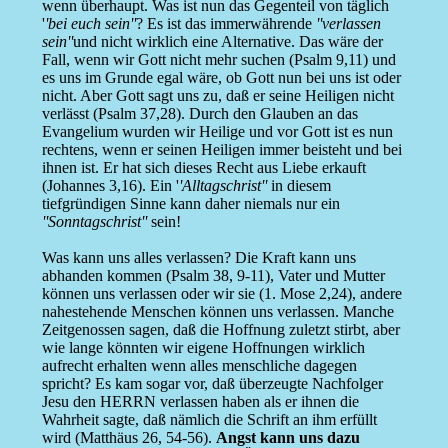
wenn überhaupt. Was ist nun das Gegenteil von täglich
'
'bei euch sein''
? Es ist das immerwährende
''verlassen
sein''
und nicht wirklich eine Alternative. Das wäre der
Fall, wenn wir Gott nicht mehr suchen (Psalm 9,11) und
es uns im Grunde egal wäre, ob Gott nun bei uns ist oder
nicht. Aber Gott sagt uns zu, daß er seine Heiligen nicht
verlässt (Psalm 37,28). Durch den Glauben an das
Evangelium wurden wir Heilige und vor Gott ist es nun
rechtens, wenn er seinen Heiligen immer beisteht und bei
ihnen ist. Er hat sich dieses Recht aus Liebe erkauft
(Johannes 3,16). Ein '
'Alltagschrist''
in diesem
tiefgründigen Sinne kann daher niemals nur ein
''Sonntagschrist''
sein!
Was kann uns alles verlassen? Die Kraft kann uns
abhanden kommen (Psalm 38, 9-11), Vater und Mutter
können uns verlassen oder wir sie (1. Mose 2,24), andere
nahestehende Menschen können uns verlassen. Manche
Zeitgenossen sagen, daß die Hoffnung zuletzt stirbt, aber
wie lange könnten wir eigene Hoffnungen wirklich
aufrecht erhalten wenn alles menschliche dagegen
spricht? Es kam sogar vor, daß überzeugte Nachfolger
Jesu den HERRN verlassen haben als er ihnen die
Wahrheit sagte, daß nämlich die Schrift an ihm erfüllt
wird (Matthäus 26, 54-56).
Angst kann uns dazu