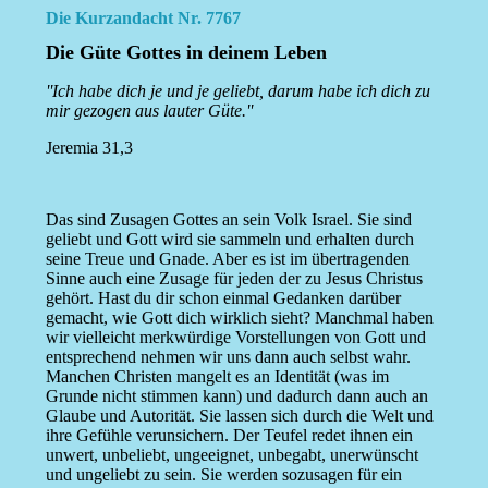
Die Kurzandacht Nr. 7767
Die Güte Gottes in deinem Leben
''Ich habe dich je und je geliebt, darum habe ich dich zu
mir gezogen aus lauter Güte.''
Jeremia 31,3
Das sind Zusagen Gottes an sein Volk Israel. Sie sind
geliebt und Gott wird sie sammeln und erhalten durch
seine Treue und Gnade. Aber es ist im übertragenden
Sinne auch eine Zusage für jeden der zu Jesus Christus
gehört. Hast du dir schon einmal Gedanken darüber
gemacht, wie Gott dich wirklich sieht? Manchmal haben
wir vielleicht merkwürdige Vorstellungen von Gott und
entsprechend nehmen wir uns dann auch selbst wahr.
Manchen Christen mangelt es an Identität (was im
Grunde nicht stimmen kann) und dadurch dann auch an
Glaube und Autorität. Sie lassen sich durch die Welt und
ihre Gefühle verunsichern. Der Teufel redet ihnen ein
unwert, unbeliebt, ungeeignet, unbegabt, unerwünscht
und ungeliebt zu sein. Sie werden sozusagen für ein