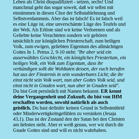
Leben als Christ disqualifiziert - setzen, sechs! Und
manchmal geht das sogar soweit, daß wir selbst mit
einstimmen in diesen Chor der Selbstablehnung und
Selbstverdammnis. Aber das ist falsch! Es ist falsch weil
es eine Lüge ist, eine unverschämte Lüge des Teufels und
der Welt. Als Erlöste sind wir keine Verlorenen und als
Geliebte keine Verachteten sondern wir gehören
tatsächlich zur königlichen Priesterschaft, zum heiligen
Volk, zum ewigen, geliebten Eigentum des allmächtigen
Gottes In 1. Petrus 2, 9-10 steht:
''Ihr aber seid ein
auserwähltes Geschlecht, ein königliches Priestertum, ein
heiliges Volk, ein Volk zum Eigentum, dass ihr
verkündigen sollt die Wohltaten dessen, der euch berufen
hat aus der Finsternis in sein wunderbares Licht; die ihr
einst nicht sein Volk wart, nun aber Gottes Volk seid, und
einst nicht in Gnaden wart, nun aber in Gnaden seid''
.
Du bist Gott persönlich mit Namen bekannt.
ER kennt
deine Vergangenheit und Zukunft, du bist von IHM
erschaffen worden, sowohl natürlich als auch
geistlich.
Du hast definitiv keinen Grund in Selbstmitleid
oder Minderwertigkeitsgefühlen zu versinken (Jesaja
43,1). Das ist der Zustand den der Satan bei den Christen
am liebsten sieht. Aber er weiß genau, wer wir durch die
Gnade Gottes sind und will es nicht wahrhaben.