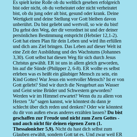
Es spielt keine Rolle ob du weltlich gesehen erfolgreich
bist oder nicht, ob du verheiratet oder nicht verheiratet
bist, ob du jung oder alt bist, gesund oder krank. Deine
Wertigkeit und deine Stellung vor Gott bleiben davon
unberührt. Du bist geliebt und wertvoll, so wie du bist!
Du gehst den Weg, der dir verordnet ist und der deiner
persönlichen Bestimmung entspricht (Hebräer 12,1-2).
Gott hat einen Plan für dein Leben und wird ihn erfüllen
und dich ans Ziel bringen. Das Leben auf dieser Welt ist
eine Zeit der Ausbildung und des Wachstums (Johannes
3,30). Gott selbst hat diesen Weg für sich durch Jesus
Christus gewählt. ER ist uns in allem gleich geworden,
bis auf die Sünde (Philipper 2, 6-8). ER wollte es selbst
erleben was es heißt ein gläubiger Mensch zu sein, ein
Kind Gottes! War Jesus ein wertvoller Mensch? Ist er von
Gott geliebt? Sind wir durch die Neugeburt aus Wasser
und Geist seine Brüder und Schwestern geworden?
Werden wir im Himmel erwartet? Wenn du zu allem von
Herzen
''Ja''
sagen kannst, wie könntest du dann je
schlecht über dich reden und denken? Oder wie könntest
du dir von außen etwas anderes erzählen lassen?
Du bist
geschaffen zur Freude und nicht zum Zorn Gottes -
und auch nicht für deinen eigenen Zorn (1.
Thessalonicher 5,9).
Nicht du hast dich selbst zum
Glauben erwählt, sondern Gott tat es. Und zwar weil ER