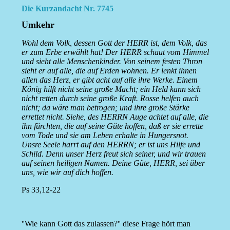
Die Kurzandacht Nr. 7745
Umkehr
Wohl dem Volk, dessen Gott der HERR ist, dem Volk, das
er zum Erbe erwählt hat! Der HERR schaut vom Himmel
und sieht alle Menschenkinder. Von seinem festen Thron
sieht er auf alle, die auf Erden wohnen. Er lenkt ihnen
allen das Herz, er gibt acht auf alle ihre Werke. Einem
König hilft nicht seine große Macht; ein Held kann sich
nicht retten durch seine große Kraft. Rosse helfen auch
nicht; da wäre man betrogen; und ihre große Stärke
errettet nicht. Siehe, des HERRN Auge achtet auf alle, die
ihn fürchten, die auf seine Güte hoffen, daß er sie errette
vom Tode und sie am Leben erhalte in Hungersnot.
Unsre Seele harrt auf den HERRN; er ist uns Hilfe und
Schild. Denn unser Herz freut sich seiner, und wir trauen
auf seinen heiligen Namen. Deine Güte, HERR, sei über
uns, wie wir auf dich hoffen.
Ps 33,12-22
''Wie kann Gott das zulassen?'' diese Frage hört man