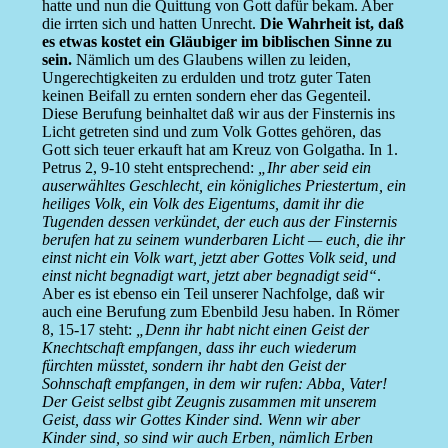
hatte und nun die Quittung von Gott dafür bekam. Aber
die irrten sich und hatten Unrecht.
Die Wahrheit ist, daß
es etwas kostet ein Gläubiger im biblischen Sinne zu
sein.
Nämlich um des Glaubens willen zu leiden,
Ungerechtigkeiten zu erdulden und trotz guter Taten
keinen Beifall zu ernten sondern eher das Gegenteil.
Diese Berufung beinhaltet daß wir aus der Finsternis ins
Licht getreten sind und zum Volk Gottes gehören, das
Gott sich teuer erkauft hat am Kreuz von Golgatha. In 1.
Petrus 2, 9-10 steht entsprechend:
„Ihr aber seid ein
auserwähltes Geschlecht, ein königliches Priestertum, ein
heiliges Volk, ein Volk des Eigentums, damit ihr die
Tugenden dessen verkündet, der euch aus der Finsternis
berufen hat zu seinem wunderbaren Licht — euch, die ihr
einst nicht ein Volk wart, jetzt aber Gottes Volk seid, und
einst nicht begnadigt wart, jetzt aber begnadigt seid“
.
Aber es ist ebenso ein Teil unserer Nachfolge, daß wir
auch eine Berufung zum Ebenbild Jesu haben. In Römer
8, 15-17 steht:
„Denn ihr habt nicht einen Geist der
Knechtschaft empfangen, dass ihr euch wiederum
fürchten müsstet, sondern ihr habt den Geist der
Sohnschaft empfangen, in dem wir rufen: Abba, Vater!
Der Geist selbst gibt Zeugnis zusammen mit unserem
Geist, dass wir Gottes Kinder sind. Wenn wir aber
Kinder sind, so sind wir auch Erben, nämlich Erben