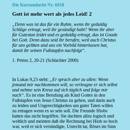
Die Kurzandacht Nr. 6918
Gott ist mehr wert als jedes Leid! 2
„Denn was ist das für ein Ruhm, wenn ihr geduldig
Schläge ertragt, weil ihr gesündigt habt? Wenn ihr aber
für Gutestun leidet und es geduldig ertragt, das ist Gnade
bei Gott. Denn dazu seid ihr berufen, weil auch Christus
für uns gelitten und uns ein Vorbild hinterlassen hat,
damit ihr seinen Fußstapfen nachfolgt“.
1. Petrus 2, 20-21 (Schlachter 2000)
In Lukas 9,23 steht:
„Er sprach aber zu allen: Wenn
jemand mir nachkommen will, so verleugne er sich selbst
und nehme sein Kreuz auf sich täglich und folge mir
nach“
. Es ist eine Berufung als Kind Gottes in den
Fußstapfen von Jesus Christus zu gehen, und darin auch
zu leiden und Ungerechtigkeiten um guter Taten willen
zu ertragen wenn es so sein soll. Die Freunde Hiobs
hatten das nicht begriffen. Sie dachten allzu logisch und
weltlich und meinten daß die Rechnung bei Hiob so hoch
war, weil er sich versündigte, Unrecht tat, Böses im Sinn