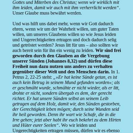
Gottes und Miterben des Christus; wenn wir wirklich mit
ihm leiden, damit wir auch mit ihm verherrlicht werden“
.
Unser Glaube muss bewährt werden.
Und was hilft uns dabei mehr, wenn wir Gott dadurch
ehren, wenn wir um der Wahrheit willen, um guter Taten
willen, um unseres Glaubens willen so wie Jesus leiden
und Ungerechtigkeiten ertragen und doch dadurch selig
und getröstet werden? Jesus litt für uns – also sollten wir
auch bereit sein für ihn ein wenig zu leiden.
Wir sind frei
geworden durch den Glauben an die Vergebung
unserer Sünden (Johannes 8,32) und dürfen diese
Freiheit nun dazu nutzen uns anders zu verhalten
gegenüber dieser Welt und den Menschen darin.
In 1.
Petrus 2, 22-25 steht:
„»Er hat keine Sünde getan, es ist
auch kein Betrug in seinem Mund gefunden worden«; als
er geschmäht wurde, schmähte er nicht wieder, als er litt,
drohte er nicht, sondern übergab es dem, der gerecht
richtet. Er hat unsere Sünden selbst an seinem Leib
getragen auf dem Holz, damit wir, den Sünden gestorben,
der Gerechtigkeit leben mögen; durch seine Wunden seid
ihr heil geworden. Denn ihr wart wie Schafe, die in die
Irre gehen; jetzt aber habt ihr euch bekehrt zu dem Hirten
und Hüter eurer Seelen“
. Wo wir leiden und
Ungerechtigkeiten ertragen müssen, dürfen wir es ebenso