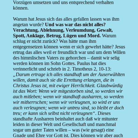
Vorzügen umsetzen und uns entsprechend verhalten
können.
Warum hat Jesus sich das alles gefallen lassen was ihm
angetan wurde?
Und was war das nicht alles?
Verachtung, Ablehnung, Verleumdung, Gewalt,
Spott, Anklage, Betrug, Lügen und Mord.
Warum
schlug er nicht zurück? Was hätte man ihm
entgegensetzen können wenn er sich gewehrt hätte? Jesus
ertrug das alles weil er freundlich war und um dem Willen
des himmlischen Vaters zu gehorchen – damit wir selig
werden können im Sohn Gottes. Paulus hat dies
verinnerlicht und schrieb in 2. Timotheus 2, 10-13:
„Darum ertrage ich alles standhaft um der Auserwählten
willen, damit auch sie die Errettung erlangen, die in
Christus Jesus ist, mit ewiger Herrlichkeit. Glaubwürdig
ist das Wort: Wenn wir mitgestorben sind, so werden wir
auch mitleben; wenn wir standhaft ausharren, so werden
wir mitherrschen; wenn wir verleugnen, so wird er uns
auch verleugnen; wenn wir untreu sind, so bleibt er doch
treu; er kann sich selbst nicht verleugnen“
. Dieses
standhafte Ausharren beinhaltet auch daß wir mitunter
leiden in dieser Welt und Gesellschaft und manchmal
sogar um guter Taten willen – was (wie gesagt) eine
Gnade und Ehre vor Gott ist. Dies können wir aber auch