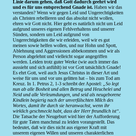
Linie darum gehen, daß Gott dadurch geehrt wird
und es für uns entsprechend Gnade ist.
Haben wir das
verstanden? Wenn wir gegen Leid und Ungerechtigkeiten
als Christen rebellieren und das absolut nicht wollen,
ehren wir Gott nicht. Hier geht es natürlich nicht um Leid
aufgrund unseres eigenen Fehlverhaltens und unserer
Sünden, sondern um Leid aufgrund von
Ungerechtigkeiten die wir erleiden, weil wir es gut
meinen sowie helfen wollen, und nur Hohn und Spott,
Ablehnung und Aggressionen abbekommen und wir als
Person abgelehnt und vielleicht sogar angegriffen
werden. Leiden trotz guter Werke (wie auch immer das
aussieht und sich anfühlt) ist vor Gott tatsächlich Gnade!
Es ehrt Gott, weil auch Jesus Christus in dieser Art und
weise für uns und vor uns gelitten hat – bis zum Tod am
Kreuz. In 1. Petrus 2, 1-3 schreibt der Apostel:
„So legt
nun ab alle Bosheit und allen Betrug und Heuchelei und
Neid und alle Verleumdungen, und seid als neugeborene
Kindlein begierig nach der unverfälschten Milch des
Wortes, damit ihr durch sie heranwachst, wenn ihr
wirklich geschmeckt habt, dass der Herr freundlich ist“
.
Die Tatsache der Neugeburt wird hier der Aufforderung
für gute Taten manchmal zu leiden vorangestellt. Das
bedeutet, daß wir dies nicht aus eigener Kraft mit
unserem eigenen Willen und unseren charakterlichen