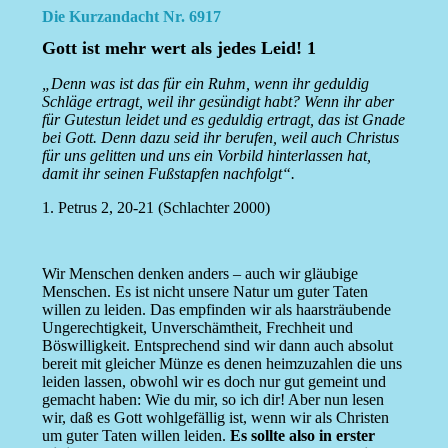
Die Kurzandacht Nr. 6917
Gott ist mehr wert als jedes Leid! 1
„Denn was ist das für ein Ruhm, wenn ihr geduldig
Schläge ertragt, weil ihr gesündigt habt? Wenn ihr aber
für Gutestun leidet und es geduldig ertragt, das ist Gnade
bei Gott. Denn dazu seid ihr berufen, weil auch Christus
für uns gelitten und uns ein Vorbild hinterlassen hat,
damit ihr seinen Fußstapfen nachfolgt“.
1. Petrus 2, 20-21 (Schlachter 2000)
Wir Menschen denken anders – auch wir gläubige
Menschen. Es ist nicht unsere Natur um guter Taten
willen zu leiden. Das empfinden wir als haarsträubende
Ungerechtigkeit, Unverschämtheit, Frechheit und
Böswilligkeit. Entsprechend sind wir dann auch absolut
bereit mit gleicher Münze es denen heimzuzahlen die uns
leiden lassen, obwohl wir es doch nur gut gemeint und
gemacht haben: Wie du mir, so ich dir! Aber nun lesen
wir, daß es Gott wohlgefällig ist, wenn wir als Christen
um guter Taten willen leiden.
Es sollte also in erster