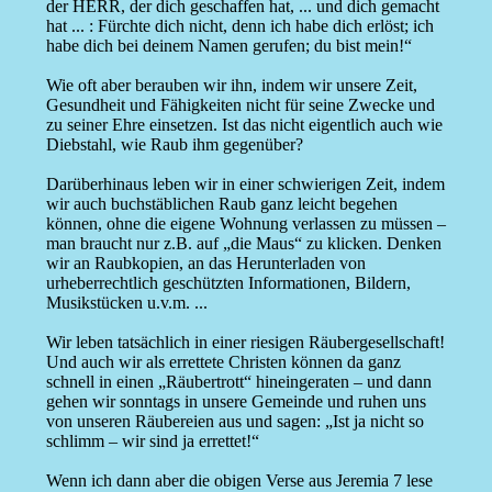
der HERR, der dich geschaffen hat, ... und dich gemacht
hat ... : Fürchte dich nicht, denn ich habe dich erlöst; ich
habe dich bei deinem Namen gerufen; du bist mein!“
Wie oft aber berauben wir ihn, indem wir unsere Zeit,
Gesundheit und Fähigkeiten nicht für seine Zwecke und
zu seiner Ehre einsetzen. Ist das nicht eigentlich auch wie
Diebstahl, wie Raub ihm gegenüber?
Darüberhinaus leben wir in einer schwierigen Zeit, indem
wir auch buchstäblichen Raub ganz leicht begehen
können, ohne die eigene Wohnung verlassen zu müssen –
man braucht nur z.B. auf „die Maus“ zu klicken. Denken
wir an Raubkopien, an das Herunterladen von
urheberrechtlich geschützten Informationen, Bildern,
Musikstücken u.v.m. ...
Wir leben tatsächlich in einer riesigen Räubergesellschaft!
Und auch wir als errettete Christen können da ganz
schnell in einen „Räubertrott“ hineingeraten – und dann
gehen wir sonntags in unsere Gemeinde und ruhen uns
von unseren Räubereien aus und sagen: „Ist ja nicht so
schlimm – wir sind ja errettet!“
Wenn ich dann aber die obigen Verse aus Jeremia 7 lese