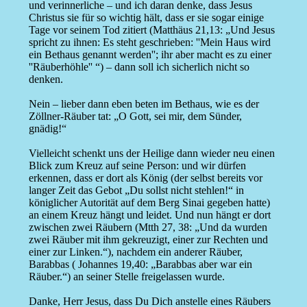
und verinnerliche – und ich daran denke, dass Jesus
Christus sie für so wichtig hält, dass er sie sogar einige
Tage vor seinem Tod zitiert (Matthäus 21,13: „Und Jesus
spricht zu ihnen: Es steht geschrieben: ''Mein Haus wird
ein Bethaus genannt werden''; ihr aber macht es zu einer
''Räuberhöhle'' “) – dann soll ich sicherlich nicht so
denken.
Nein – lieber dann eben beten im Bethaus, wie es der
Zöllner-Räuber tat: „O Gott, sei mir, dem Sünder,
gnädig!“
Vielleicht schenkt uns der Heilige dann wieder neu einen
Blick zum Kreuz auf seine Person: und wir dürfen
erkennen, dass er dort als König (der selbst bereits vor
langer Zeit das Gebot „Du sollst nicht stehlen!“ in
königlicher Autorität auf dem Berg Sinai gegeben hatte)
an einem Kreuz hängt und leidet. Und nun hängt er dort
zwischen zwei Räubern (Mtth 27, 38: „Und da wurden
zwei Räuber mit ihm gekreuzigt, einer zur Rechten und
einer zur Linken.“), nachdem ein anderer Räuber,
Barabbas ( Johannes 19,40: „Barabbas aber war ein
Räuber.“) an seiner Stelle freigelassen wurde.
Danke, Herr Jesus, dass Du Dich anstelle eines Räubers