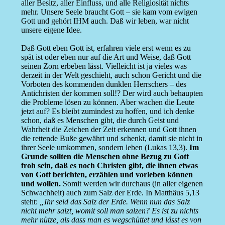
aller Besitz, aller Einfluss, und alle Religiosität nichts
mehr. Unsere Seele braucht Gott – sie kam vom ewigen
Gott und gehört IHM auch. Daß wir leben, war nicht
unsere eigene Idee.
Daß Gott eben Gott ist, erfahren viele erst wenn es zu
spät ist oder eben nur auf die Art und Weise, daß Gott
seinen Zorn erbeben lässt. Vielleicht ist ja vieles was
derzeit in der Welt geschieht, auch schon Gericht und die
Vorboten des kommenden dunklen Herrschers – des
Antichristen der kommen soll!? Der wird auch behaupten
die Probleme lösen zu können. Aber wachen die Leute
jetzt auf? Es bleibt zumindest zu hoffen, und ich denke
schon, daß es Menschen gibt, die durch Geist und
Wahrheit die Zeichen der Zeit erkennen und Gott ihnen
die rettende Buße gewährt und schenkt, damit sie nicht in
ihrer Seele umkommen, sondern leben (Lukas 13,3).
Im
Grunde sollten die Menschen ohne Bezug zu Gott
froh sein, daß es noch Christen gibt, die ihnen etwas
von Gott berichten, erzählen und vorleben können
und wollen.
Somit werden wir durchaus (in aller eigenen
Schwachheit) auch zum Salz der Erde. In Matthäus 5,13
steht:
„Ihr seid das Salz der Erde. Wenn nun das Salz
nicht mehr salzt, womit soll man salzen? Es ist zu nichts
mehr nütze, als dass man es wegschüttet und lässt es von