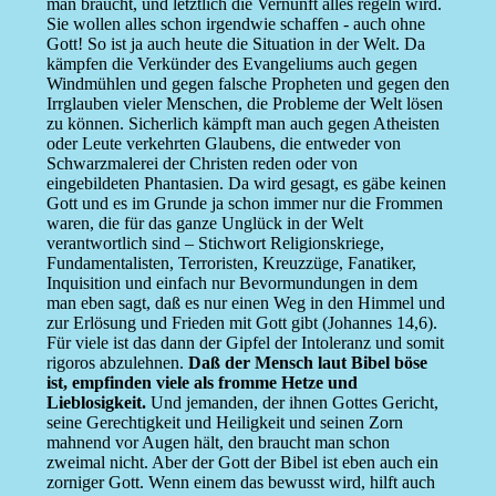
man braucht, und letztlich die Vernunft alles regeln wird.
Sie wollen alles schon irgendwie schaffen - auch ohne
Gott! So ist ja auch heute die Situation in der Welt. Da
kämpfen die Verkünder des Evangeliums auch gegen
Windmühlen und gegen falsche Propheten und gegen den
Irrglauben vieler Menschen, die Probleme der Welt lösen
zu können. Sicherlich kämpft man auch gegen Atheisten
oder Leute verkehrten Glaubens, die entweder von
Schwarzmalerei der Christen reden oder von
eingebildeten Phantasien. Da wird gesagt, es gäbe keinen
Gott und es im Grunde ja schon immer nur die Frommen
waren, die für das ganze Unglück in der Welt
verantwortlich sind – Stichwort Religionskriege,
Fundamentalisten, Terroristen, Kreuzzüge, Fanatiker,
Inquisition und einfach nur Bevormundungen in dem
man eben sagt, daß es nur einen Weg in den Himmel und
zur Erlösung und Frieden mit Gott gibt (Johannes 14,6).
Für viele ist das dann der Gipfel der Intoleranz und somit
rigoros abzulehnen.
Daß der Mensch laut Bibel böse
ist, empfinden viele als fromme Hetze und
Lieblosigkeit.
Und jemanden, der ihnen Gottes Gericht,
seine Gerechtigkeit und Heiligkeit und seinen Zorn
mahnend vor Augen hält, den braucht man schon
zweimal nicht. Aber der Gott der Bibel ist eben auch ein
zorniger Gott. Wenn einem das bewusst wird, hilft auch