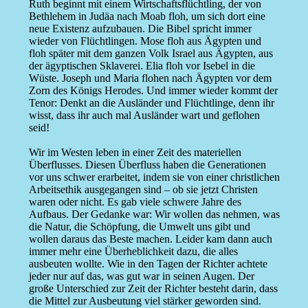
Ruth beginnt mit einem Wirtschaftsflüchtling, der von
Bethlehem in Judäa nach Moab floh, um sich dort eine
neue Existenz aufzubauen. Die Bibel spricht immer
wieder von Flüchtlingen. Mose floh aus Ägypten und
floh später mit dem ganzen Volk Israel aus Ägypten, aus
der ägyptischen Sklaverei. Elia floh vor Isebel in die
Wüste. Joseph und Maria flohen nach Ägypten vor dem
Zorn des Königs Herodes. Und immer wieder kommt der
Tenor: Denkt an die Ausländer und Flüchtlinge, denn ihr
wisst, dass ihr auch mal Ausländer wart und geflohen
seid!
Wir im Westen leben in einer Zeit des materiellen
Überflusses. Diesen Überfluss haben die Generationen
vor uns schwer erarbeitet, indem sie von einer christlichen
Arbeitsethik ausgegangen sind – ob sie jetzt Christen
waren oder nicht. Es gab viele schwere Jahre des
Aufbaus. Der Gedanke war: Wir wollen das nehmen, was
die Natur, die Schöpfung, die Umwelt uns gibt und
wollen daraus das Beste machen. Leider kam dann auch
immer mehr eine Überheblichkeit dazu, die alles
ausbeuten wollte. Wie in den Tagen der Richter achtete
jeder nur auf das, was gut war in seinen Augen. Der
große Unterschied zur Zeit der Richter besteht darin, dass
die Mittel zur Ausbeutung viel stärker geworden sind.