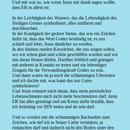
Und mir war so, wie wenn Jesus mir damit sagen wollte,
dass ER in allem ist:
In der Leichtigkeit des Wassers, das die Lebendigkeit des
Heiligen Geistes symbolisiert, alles umfliesst und
durchfeuchtet.
In der Kantigkeit der groben Steine, das wie ein Zeichen
dafür ist, dass das Wort Gottes beständig ist, es uns
schärft und lehrt, Jesus ähnlicher zu werden.
In den kleinen runden Kieselchen, die uns zeigen sollen,
wo wir schon glatt und schön geschliffen wurden und wir
uns daran freuen dürfen. Darüber fröhlich und getragen
mit anderen in Kontakt zu treten und ein lebendiges
Zeugnis für die Verwandlungskraft Gottes zu sein.
Und dann waren da ja noch die schlammigen Uferseiten
und ich dachte mir, was kann das nur Gutes
symbolisieren?
Und Jesus erinnert mich daran, dass mein persönlicher
Lebensschlamm mich nicht mehr beschmutzen darf, denn
ER hat alles gereinigt und am Kreuz dafür bezahlt, dass
ich freimütig vor IHN treten und da sein darf.
Und so werden mir die schlammigen Bachseiten zum
Zeichen, wie tief ich in Seiner Liebe versinken, ja
eintauchen darf und dadurch nicht den Boden unter den