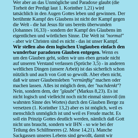
Wer aber an das Unmögliche und Paradoxe glaubt (die
Torheit der Predigt laut 1. Korinther 1,21) wird
tatsächlich in den Augen Gottes leben und gewinnen. Der
berühmte Kampf des Glaubens ist nicht der Kampf gegen
die Welt - die hat Jesus für uns bereits überwunden
(Johannes 16,33) - sondern der Kampf des Glaubens im
eigentlichen und wörtlichen Sinne. Die Welt ist
''normal''
- aber wir Christen sind es nicht - das ist unser Kampf.
Wir stellen also dem logischen Unglauben einfach den
wunderbar paradoxen Glauben entgegen.
Wenn es
um den Glauben geht, sollen wir uns eben gerade nicht
auf unseren Verstand verlassen (Sprüche 3,5) - in anderen
weltlichen Dingen (unsere Arbeit) ist das sicherlich schon
nützlich und auch von Gott so gewollt. Aber eben nicht,
daß wir unser Glaubensleben
''vernünftig''
machen oder
machen lassen. Alles ist möglich dem, der
''nachdenkt''
?
Nein, sondern dem, der
''glaubt''
(Markus 8,23). Es ist
nicht logisch und vielleicht noch nicht einmal sinnvoll (im
wahrsten Sinne des Wortes) durch den Glauben Berge zu
versetzen (1. Korinther 13,2) aber es ist möglich, weil es
menschlich unmöglich ist und weil es Freude macht. Es
soll ein Prinzip Gottes deutlich werden, nämlich daß Gott
nicht uns braucht, sondern wir IHN - so wie bei der
Teilung des Schilfmeeres (2. Mose 14,21). Manche
Sackgassen unseres Lebens sind gewollt, damit wir