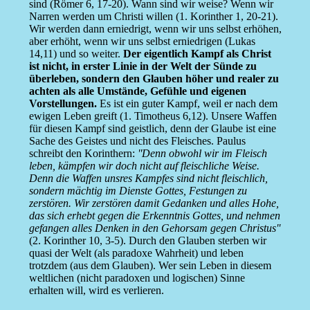
sind (Römer 6, 17-20). Wann sind wir weise? Wenn wir
Narren werden um Christi willen (1. Korinther 1, 20-21).
Wir werden dann erniedrigt, wenn wir uns selbst erhöhen,
aber erhöht, wenn wir uns selbst erniedrigen (Lukas
14,11) und so weiter.
Der eigentlich Kampf als Christ
ist nicht, in erster Linie in der Welt der Sünde zu
überleben, sondern den Glauben höher und realer zu
achten als alle Umstände, Gefühle und eigenen
Vorstellungen.
Es ist ein guter Kampf, weil er nach dem
ewigen Leben greift (1. Timotheus 6,12). Unsere Waffen
für diesen Kampf sind geistlich, denn der Glaube ist eine
Sache des Geistes und nicht des Fleisches. Paulus
schreibt den Korinthern:
''Denn obwohl wir im Fleisch
leben, kämpfen wir doch nicht auf fleischliche Weise.
Denn die Waffen unsres Kampfes sind nicht fleischlich,
sondern mächtig im Dienste Gottes, Festungen zu
zerstören. Wir zerstören damit Gedanken und alles Hohe,
das sich erhebt gegen die Erkenntnis Gottes, und nehmen
gefangen alles Denken in den Gehorsam gegen Christus''
(2. Korinther 10, 3-5). Durch den Glauben sterben wir
quasi der Welt (als paradoxe Wahrheit) und leben
trotzdem (aus dem Glauben). Wer sein Leben in diesem
weltlichen (nicht paradoxen und logischen) Sinne
erhalten will, wird es verlieren.