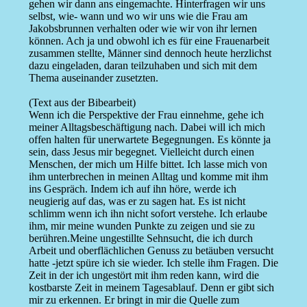
gehen wir dann ans eingemachte. Hinterfragen wir uns
selbst, wie- wann und wo wir uns wie die Frau am
Jakobsbrunnen verhalten oder wie wir von ihr lernen
können. Ach ja und obwohl ich es für eine Frauenarbeit
zusammen stellte, Männer sind dennoch heute herzlichst
dazu eingeladen, daran teilzuhaben und sich mit dem
Thema auseinander zusetzten.
(Text aus der Bibearbeit)
Wenn ich die Perspektive der Frau einnehme, gehe ich
meiner Alltagsbeschäftigung nach. Dabei will ich mich
offen halten für unerwartete Begegnungen. Es könnte ja
sein, dass Jesus mir begegnet. Vielleicht durch einen
Menschen, der mich um Hilfe bittet. Ich lasse mich von
ihm unterbrechen in meinen Alltag und komme mit ihm
ins Gespräch. Indem ich auf ihn höre, werde ich
neugierig auf das, was er zu sagen hat. Es ist nicht
schlimm wenn ich ihn nicht sofort verstehe. Ich erlaube
ihm, mir meine wunden Punkte zu zeigen und sie zu
berühren.Meine ungestillte Sehnsucht, die ich durch
Arbeit und oberflächlichen Genuss zu betäuben versucht
hatte -jetzt spüre ich sie wieder. Ich stelle ihm Fragen. Die
Zeit in der ich ungestört mit ihm reden kann, wird die
kostbarste Zeit in meinem Tagesablauf. Denn er gibt sich
mir zu erkennen. Er bringt in mir die Quelle zum