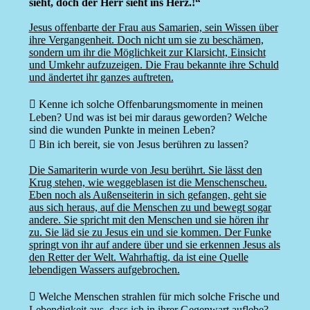
sieht, doch der Herr sieht ins Herz.!“
Jesus offenbarte der Frau aus Samarien, sein Wissen über
ihre Vergangenheit. Doch nicht um sie zu beschämen,
sondern um ihr die Möglichkeit zur Klarsicht, Einsicht
und Umkehr aufzuzeigen. Die Frau bekannte ihre Schuld
und ändertet ihr ganzes auftreten.
 Kenne ich solche Offenbarungsmomente in meinen
Leben? Und was ist bei mir daraus geworden? Welche
sind die wunden Punkte in meinen Leben?
 Bin ich bereit, sie von Jesus berühren zu lassen?
Die Samariterin wurde von Jesu berührt. Sie lässt den
Krug stehen, wie weggeblasen ist die Menschenscheu.
Eben noch als Außenseiterin in sich gefangen, geht sie
aus sich heraus, auf die Menschen zu und bewegt sogar
andere. Sie spricht mit den Menschen und sie hören ihr
zu. Sie läd sie zu Jesus ein und sie kommen. Der Funke
springt von ihr auf andere über und sie erkennen Jesus als
den Retter der Welt. Wahrhaftig, da ist eine Quelle
lebendigen Wassers aufgebrochen.
 Welche Menschen strahlen für mich solche Frische und
Lebendigkeit aus, dass ich in ihrer Gegenwart auflebe?