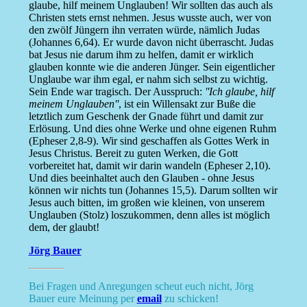
glaube, hilf meinem Unglauben! Wir sollten das auch als
Christen stets ernst nehmen. Jesus wusste auch, wer von
den zwölf Jüngern ihn verraten würde, nämlich Judas
(Johannes 6,64). Er wurde davon nicht überrascht. Judas
bat Jesus nie darum ihm zu helfen, damit er wirklich
glauben konnte wie die anderen Jünger. Sein eigentlicher
Unglaube war ihm egal, er nahm sich selbst zu wichtig.
Sein Ende war tragisch. Der Ausspruch:
''Ich glaube, hilf
meinem Unglauben''
, ist ein Willensakt zur Buße die
letztlich zum Geschenk der Gnade führt und damit zur
Erlösung. Und dies ohne Werke und ohne eigenen Ruhm
(Epheser 2,8-9). Wir sind geschaffen als Gottes Werk in
Jesus Christus. Bereit zu guten Werken, die Gott
vorbereitet hat, damit wir darin wandeln (Epheser 2,10).
Und dies beeinhaltet auch den Glauben - ohne Jesus
können wir nichts tun (Johannes 15,5). Darum sollten wir
Jesus auch bitten, im großen wie kleinen, von unserem
Unglauben (Stolz) loszukommen, denn alles ist möglich
dem, der glaubt!
Jörg Bauer
Bei Fragen und Anregungen scheut euch nicht, Jörg
Bauer eure Meinung per
email
zu schicken!