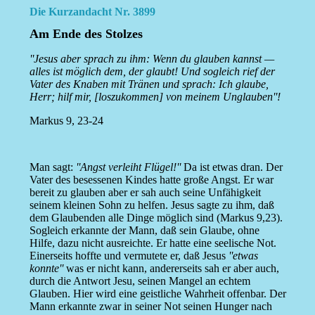
Die Kurzandacht Nr. 3899
Am Ende des Stolzes
''Jesus aber sprach zu ihm: Wenn du glauben kannst —
alles ist möglich dem, der glaubt! Und sogleich rief der
Vater des Knaben mit Tränen und sprach: Ich glaube,
Herr; hilf mir, [loszukommen] von meinem Unglauben''!
Markus 9, 23-24
Man sagt:
''Angst verleiht Flügel!''
Da ist etwas dran. Der
Vater des besessenen Kindes hatte große Angst. Er war
bereit zu glauben aber er sah auch seine Unfähigkeit
seinem kleinen Sohn zu helfen. Jesus sagte zu ihm, daß
dem Glaubenden alle Dinge möglich sind (Markus 9,23).
Sogleich erkannte der Mann, daß sein Glaube, ohne
Hilfe, dazu nicht ausreichte. Er hatte eine seelische Not.
Einerseits hoffte und vermutete er, daß Jesus
''etwas
konnte''
was er nicht kann, andererseits sah er aber auch,
durch die Antwort Jesu, seinen Mangel an echtem
Glauben. Hier wird eine geistliche Wahrheit offenbar. Der
Mann erkannte zwar in seiner Not seinen Hunger nach