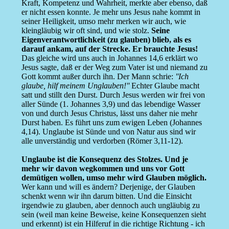
Kraft, Kompetenz und Wahrheit, merkte aber ebenso, daß
er nicht essen konnte. Je mehr uns Jesus nahe kommt in
seiner Heiligkeit, umso mehr merken wir auch, wie
kleingläubig wir oft sind, und wie stolz.
Seine
Eigenverantwortlichkeit (zu glauben) blieb, als es
darauf ankam, auf der Strecke. Er brauchte Jesus!
Das gleiche wird uns auch in Johannes 14,6 erklärt wo
Jesus sagte, daß er der Weg zum Vater ist und niemand zu
Gott kommt außer durch ihn. Der Mann schrie:
''Ich
glaube, hilf meinem Unglauben!''
Echter Glaube macht
satt und stillt den Durst. Durch Jesus werden wir frei von
aller Sünde (1. Johannes 3,9) und das lebendige Wasser
von und durch Jesus Christus, lässt uns daher nie mehr
Durst haben. Es führt uns zum ewigen Leben (Johannes
4,14). Unglaube ist Sünde und von Natur aus sind wir
alle unverständig und verdorben (Römer 3,11-12).
Unglaube ist die Konsequenz des Stolzes. Und je
mehr wir davon wegkommen und uns vor Gott
demütigen wollen, umso mehr wird Glauben möglich.
Wer kann und will es ändern? Derjenige, der Glauben
schenkt wenn wir ihn darum bitten. Und die Einsicht
irgendwie zu glauben, aber dennoch auch ungläubig zu
sein (weil man keine Beweise, keine Konsequenzen sieht
und erkennt) ist ein Hilferuf in die richtige Richtung - ich