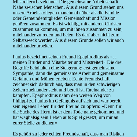
Mitstreiter« bezeichnet. Die gemeinsame Arbeit schafft
Nähe zwischen Menschen. Aus diesem Grund stehen uns
unsere Arbeitskollegen manchmal näher als die Familie
oder Gemeindemitglieder. Gemeinschaft und Mission
gehören zusammen. Es ist wichtig, mit anderen Christen
zusammen zu kommen, um mit ihnen zusammen zu sein,
miteinander zu reden und beten. Es darf aber nicht zum
Selbstzweck werden. Aus diesem Grunde sollen wir auch
miteinander arbeiten.
Paulus bezeichnet seinen Freund Epaphroditus als »…
meinen Bruder und Mitarbeiter und Mitstreiter!« Die drei
Begriffe beinhalten eine Steigerung: erst gemeinsame
Sympathie, dann die gemeinsame Arbeit und gemeinsame
Gefahren und Mühen erleben. Echte Freundschaft
zeichnet sich dadurch aus, dass man in den schwierigen
Zeiten zueinander steht und bereit ist, füreinander zu
kämpfen. Epaphroditus nahm den weiten Weg von
Philippi zu Paulus im Gefängnis auf sich und war bereit,
sein eigenes Leben für den Freund zu opfern: »Denn für
die Sache des Herrn ist er dem Tode nahe gekommen und
hat waghalsig sein Leben aufs Spiel gesetzt, um mir an
eurer Stelle zu dienen«
Es gehört zu jeder echten Freundschaft, dass man Risiken