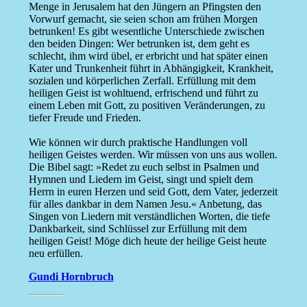
Menge in Jerusalem hat den Jüngern an Pfingsten den
Vorwurf gemacht, sie seien schon am frühen Morgen
betrunken! Es gibt wesentliche Unterschiede zwischen
den beiden Dingen: Wer betrunken ist, dem geht es
schlecht, ihm wird übel, er erbricht und hat später einen
Kater und Trunkenheit führt in Abhängigkeit, Krankheit,
sozialen und körperlichen Zerfall. Erfüllung mit dem
heiligen Geist ist wohltuend, erfrischend und führt zu
einem Leben mit Gott, zu positiven Veränderungen, zu
tiefer Freude und Frieden.
Wie können wir durch praktische Handlungen voll
heiligen Geistes werden. Wir müssen von uns aus wollen.
Die Bibel sagt: »Redet zu euch selbst in Psalmen und
Hymnen und Liedern im Geist, singt und spielt dem
Herrn in euren Herzen und seid Gott, dem Vater, jederzeit
für alles dankbar in dem Namen Jesu.« Anbetung, das
Singen von Liedern mit verständlichen Worten, die tiefe
Dankbarkeit, sind Schlüssel zur Erfüllung mit dem
heiligen Geist! Möge dich heute der heilige Geist heute
neu erfüllen.
Gundi Hornbruch