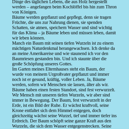
Dinge des täglichen Lebens, die aus Holz hergestellt
werden – angefangen beim Kochlöffel bis hin zum Thron
von Königen.
Bäume werden gepflanzt und gepflegt, denn sie tragen
Früchte, die uns zur Nahrung dienen, sie spenden
Schatten, sie atmen, speichern Wasser und sind wichtig
für das Klima – ja Bäume leben und müssen leben, damit
wir leben können.
Manch ein Baum mit seinen tiefen Wurzeln ist zu einem
mächtigen Naturdenkmal herangewachsen. Ich denke da
an meine Amerikareise und wie staunend ich vor den
Baumriesen gestanden bin. Und ich staunte über die
große Schöpfung unseres Gottes.
Im Garten meines Elternhauses steht ein Baum, der
wurde von meinem Urgroßvater gepflanzt und immer
noch ist er gesund, kräftig, voller Leben. Ja, Bäume
werden, sofern wir Menschen sie lassen, älter als wir.
Bäume haben einen festen Standort, sind fest verwurzelt.
Wir Mensch mit unseren tiefen Wurzeln, wir aber sind
immer in Bewegung. Der Baum, fest verwurzelt in der
Erde, ist ein Bild der Ruhe. Er wächst kraftvoll, seine
Krone entfaltet sich dem Himmel entgegen, doch
gleichzeitig wächst seine Wurzel, tief und immer tiefer ins
Erdreich. Der Baum schöpft seine ganze Kraft aus den
Wurzeln, die sich dem Wasser entgegenstrecken. Seine