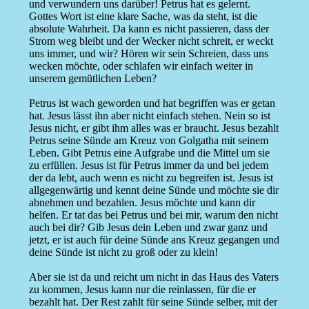
und verwundern uns darüber! Petrus hat es gelernt.
Gottes Wort ist eine klare Sache, was da steht, ist die
absolute Wahrheit. Da kann es nicht passieren, dass der
Strom weg bleibt und der Wecker nicht schreit, er weckt
uns immer, und wir? Hören wir sein Schreien, dass uns
wecken möchte, oder schlafen wir einfach weiter in
unserem gemütlichen Leben?
Petrus ist wach geworden und hat begriffen was er getan
hat. Jesus lässt ihn aber nicht einfach stehen. Nein so ist
Jesus nicht, er gibt ihm alles was er braucht. Jesus bezahlt
Petrus seine Sünde am Kreuz von Golgatha mit seinem
Leben. Gibt Petrus eine Aufgrabe und die Mittel um sie
zu erfüllen. Jesus ist für Petrus immer da und bei jedem
der da lebt, auch wenn es nicht zu begreifen ist. Jesus ist
allgegenwärtig und kennt deine Sünde und möchte sie dir
abnehmen und bezahlen. Jesus möchte und kann dir
helfen. Er tat das bei Petrus und bei mir, warum den nicht
auch bei dir? Gib Jesus dein Leben und zwar ganz und
jetzt, er ist auch für deine Sünde ans Kreuz gegangen und
deine Sünde ist nicht zu groß oder zu klein!
Aber sie ist da und reicht um nicht in das Haus des Vaters
zu kommen, Jesus kann nur die reinlassen, für die er
bezahlt hat. Der Rest zahlt für seine Sünde selber, mit der