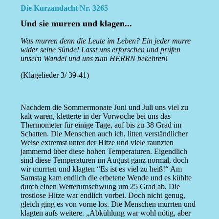
Die Kurzandacht Nr. 3265
Und sie murren und klagen...
Was murren denn die Leute im Leben? Ein jeder murre
wider seine Sünde! Lasst uns erforschen und prüfen
unsern Wandel und uns zum HERRN bekehren!
(Klagelieder 3/ 39-41)
Nachdem die Sommermonate Juni und Juli uns viel zu
kalt waren, kletterte in der Vorwoche bei uns das
Thermometer für einige Tage, auf bis zu 38 Grad im
Schatten. Die Menschen auch ich, litten verständlicher
Weise extremst unter der Hitze und viele raunzten
jammernd über diese hohen Temperaturen. Eigendlich
sind diese Temperaturen im August ganz normal, doch
wir murrten und klagten “Es ist es viel zu heiß!“ Am
Samstag kam endlich die erbetene Wende und es kühlte
durch einen Wetterumschwung um 25 Grad ab. Die
trostlose Hitze war endlich vorbei. Doch nicht genug,
gleich ging es von vorne los. Die Menschen murrten und
klagten aufs weitere. „Abkühlung war wohl nötig, aber