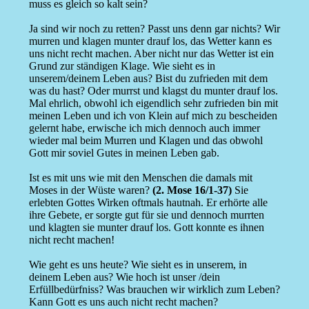
muss es gleich so kalt sein?
Ja sind wir noch zu retten? Passt uns denn gar nichts? Wir
murren und klagen munter drauf los, das Wetter kann es
uns nicht recht machen. Aber nicht nur das Wetter ist ein
Grund zur ständigen Klage. Wie sieht es in
unserem/deinem Leben aus? Bist du zufrieden mit dem
was du hast? Oder murrst und klagst du munter drauf los.
Mal ehrlich, obwohl ich eigendlich sehr zufrieden bin mit
meinen Leben und ich von Klein auf mich zu bescheiden
gelernt habe, erwische ich mich dennoch auch immer
wieder mal beim Murren und Klagen und das obwohl
Gott mir soviel Gutes in meinen Leben gab.
Ist es mit uns wie mit den Menschen die damals mit
Moses in der Wüste waren?
(2. Mose 16/1-37)
Sie
erlebten Gottes Wirken oftmals hautnah. Er erhörte alle
ihre Gebete, er sorgte gut für sie und dennoch murrten
und klagten sie munter drauf los. Gott konnte es ihnen
nicht recht machen!
Wie geht es uns heute? Wie sieht es in unserem, in
deinem Leben aus? Wie hoch ist unser /dein
Erfüllbedürfniss? Was brauchen wir wirklich zum Leben?
Kann Gott es uns auch nicht recht machen?