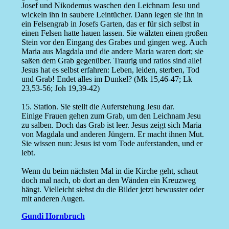
Josef und Nikodemus waschen den Leichnam Jesu und
wickeln ihn in saubere Leintücher. Dann legen sie ihn in
ein Felsengrab in Josefs Garten, das er für sich selbst in
einen Felsen hatte hauen lassen. Sie wälzten einen großen
Stein vor den Eingang des Grabes und gingen weg. Auch
Maria aus Magdala und die andere Maria waren dort; sie
saßen dem Grab gegenüber. Traurig und ratlos sind alle!
Jesus hat es selbst erfahren: Leben, leiden, sterben, Tod
und Grab! Endet alles im Dunkel? (Mk 15,46-47; Lk
23,53-56; Joh 19,39-42)
15. Station. Sie stellt die Auferstehung Jesu dar.
Einige Frauen gehen zum Grab, um den Leichnam Jesu
zu salben. Doch das Grab ist leer. Jesus zeigt sich Maria
von Magdala und anderen Jüngern. Er macht ihnen Mut.
Sie wissen nun: Jesus ist vom Tode auferstanden, und er
lebt.
Wenn du beim nächsten Mal in die Kirche geht, schaut
doch mal nach, ob dort an den Wänden ein Kreuzweg
hängt. Vielleicht siehst du die Bilder jetzt bewusster oder
mit anderen Augen.
Gundi Hornbruch