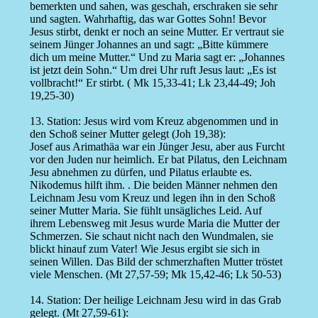
bemerkten und sahen, was geschah, erschraken sie sehr
und sagten. Wahrhaftig, das war Gottes Sohn! Bevor
Jesus stirbt, denkt er noch an seine Mutter. Er vertraut sie
seinem Jünger Johannes an und sagt: „Bitte kümmere
dich um meine Mutter.“ Und zu Maria sagt er: „Johannes
ist jetzt dein Sohn.“ Um drei Uhr ruft Jesus laut: „Es ist
vollbracht!“ Er stirbt. ( Mk 15,33-41; Lk 23,44-49; Joh
19,25-30)
13. Station: Jesus wird vom Kreuz abgenommen und in
den Schoß seiner Mutter gelegt (Joh 19,38):
Josef aus Arimathäa war ein Jünger Jesu, aber aus Furcht
vor den Juden nur heimlich. Er bat Pilatus, den Leichnam
Jesu abnehmen zu dürfen, und Pilatus erlaubte es.
Nikodemus hilft ihm. . Die beiden Männer nehmen den
Leichnam Jesu vom Kreuz und legen ihn in den Schoß
seiner Mutter Maria. Sie fühlt unsägliches Leid. Auf
ihrem Lebensweg mit Jesus wurde Maria die Mutter der
Schmerzen. Sie schaut nicht nach den Wundmalen, sie
blickt hinauf zum Vater! Wie Jesus ergibt sie sich in
seinen Willen. Das Bild der schmerzhaften Mutter tröstet
viele Menschen. (Mt 27,57-59; Mk 15,42-46; Lk 50-53)
14. Station: Der heilige Leichnam Jesu wird in das Grab
gelegt. (Mt 27,59-61):