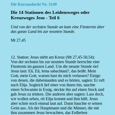
Die Kurzandacht Nr. 3149
Die 14 Stationen des Leidensweges oder
Kreuzweges Jesu - Teil 6
Und von der sechsten Stunde an kam eine Finsternis über
das ganze Land bis zur neunten Stunde.
Mt 27,45
12. Station: Jesus stirbt am Kreuz (Mt 27,45-50,54):
Von der sechsten bis zur neunten Stunde herrschte eine
Finsternis im ganzen Land. Um die neunte Stunde rief
Jesus laut: Eli, Eli, lema sabachtani?, das heißt: Mein
Gott, mein Gott, warum hast du mich verlassen? Einige
von denen, die dabeistanden und es hörten, sagten: Er ruft
nach Elija. Sogleich lief einer von ihnen hin, tauchte
einen Schwamm in Essig, steckte ihn auf einen Stock und
gab Jesus zu trinken. Die anderen aber sagten: Lass doch,
wir wollen sehen, ob Elija kommt und ihm hilft. Jesus
aber schrie noch einmal laut auf. Dann hauchte er seinen
Geist aus. Als der Hauptmann und die Männer, die mit
ihm zusammen Jesus bewachten, das Erdbeben