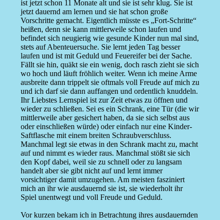
ist jetzt schon 11 Monate alt und sie ist sehr klug. Sie ist
jetzt dauernd am lernen und sie hat schon große
Vorschritte gemacht. Eigentlich müsste es „Fort-Schritte“
heißen, denn sie kann mittlerweile schon laufen und
befindet sich neugierig wie gesunde Kinder nun mal sind,
stets auf Abenteuersuche. Sie lernt jeden Tag besser
laufen und ist mit Geduld und Feuereifer bei der Sache.
Fällt sie hin, quäkt sie ein wenig, doch rasch zieht sie sich
wo hoch und läuft fröhlich weiter. Wenn ich meine Arme
ausbreite dann trippelt sie oftmals voll Freude auf mich zu
und ich darf sie dann auffangen und ordentlich knuddeln.
Ihr Liebstes Lernspiel ist zur Zeit etwas zu öffnen und
wieder zu schließen. Sei es ein Schrank, eine Tür (die wir
mittlerweile aber gesichert haben, da sie sich selbst aus
oder einschließen würde) oder einfach nur eine Kinder-
Saftflasche mit einem breiten Schraubverschluss.
Manchmal legt sie etwas in den Schrank macht zu, macht
auf und nimmt es wieder raus. Manchmal stößt sie sich
den Kopf dabei, weil sie zu schnell oder zu langsam
handelt aber sie gibt nicht auf und lernt immer
vorsichtiger damit umzugehen. Am meisten fasziniert
mich an ihr wie ausdauernd sie ist, sie wiederholt ihr
Spiel unentwegt und voll Freude und Geduld.
Vor kurzen bekam ich in Betrachtung ihres ausdauernden