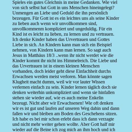
Spieles ein gutes Gleichnis in meine Gedanken. Wie viel
von sich selbst hat Gott in uns Menschen hineingelegt?
Unmengen an Liebe und Geduld die ihn persönlich
bezeugen. Für Gott ist es ein leichtes uns als seine Kinder
zu lieben auch wenn wir unvollkommen sind,
unvollkommenm kompliziert und ungeduldig. Für ein
Kind ist es leicht zu lieben, zu lernen und zu vertrauen.
Ich denke Kinder haben das Urvertrauen und Gottes
Liebe in sich. An Kindern kann man sich ein Beispiel
nehmen, von Kindern kann man lernen. So sagt auch
Jesus in Matthäus 18/3 ..wenn ihr nicht werdet wie die
Kinder kommt ihr nicht ins Himmelreich. Die Liebe und
das Urvertrauen ist in einem kleinen Menschen
vorhanden, doch leider geht diese Einfachheit durchs
Erwachsen werden meist verloren. Man könnte sagen
Klugheit macht dumm, weil wir vor lauter Wissen
verlernen einfach zu sein. Kinder lernen täglich doch sie
denken weiterhin unkompliziert und wenn sie hinfallen
stehen sie wieder auf, wie es auch meine Enkelin
bezeugt. Nicht aber wir Erwachsenen! Wie oft denken
wir es ist gut und laufen auf unseren Weg dahin und dann
fallen wir und bleiben am Boden des Geschehens sitzen.
Ich habe es bei mir schon erlebt dass ich dann verzagte
und nicht mehr weiter gehen wollte. Aber Gott half mir
wieder auf die Beine ich zog mich an ihm hoch und ich