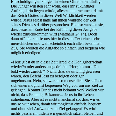
Entschuldigungen klingen in seinen Ohren eher dürftig.
Die Jünger wussten sehr wohl, dass ihr zukünftiger
Auftrag darin liegen würde, alles zu unternehmen, damit
das Reich Gottes in dieser Welt Wirklichkeit werden
würde. Jesus selbst hatte mit ihnen während der Zeit
seines Dienstes darüber gesprochen. Ebenso wussten sie,
dass Jesus am Ende bei der Erfüllung dieser Aufgabe
wieder zurückkommen wird (Matthäus 24:14). Doch
dann offenbaren sie uns hier in diesem Text einen sehr
menschlichen und wahrscheinlich euch allen bekannten
Zug. Sie wollten die Aufgabe so einfach und bequem wie
möglich erledigen!
»Herr, gibst du in dieser Zeit Israel die Königsherrschaft
wieder?« oder anders ausgedrückt: ''Herr, kommst Du
bald wieder zurück?'' Nicht, dass sie unwillig gewesen
wären, den Befehl Jesu zu befolgen oder gar
ungehorsam. Nein, sie waren so menschlich. Sie stellten
sich einen möglichst bequemen Weg vor, um ans Ziel zu
gelangen. Kommt Dir das nicht bekannt vor? Wollen wir
nicht, dass Freunde, Bekannte... Jesus in ihr Leben
aufnehmen. Aber ist es nicht manchmal so, dass wir es
uns so wünschen, damit wir möglichst einfach, bequem
und ohne viel Aufwand zum Ziel gelangen? Es wird
nichts passieren, indem wir gemütlich sitzen bleiben und