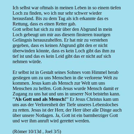
Ich selbst war oftmals in meinen Leben in so einem tiefen
Loch zu finden, wo ich nur sehr schwer wieder
herausfand. Bis zu dem Tag als ich erkannte das es
Rettung, dass es einen Retter gab.
Gott selbst hat sich zu mir über den Abgrund in mein
Loch gebeugt um mir aus diesem finsteren traurigen
Gefängnis herauszuhelfen. Er hat mir zu verstehen
gegeben, dass es keinen Abgrund gibt den er nicht
überwinden könnte, dass es kein Loch gibt das ihm zu
tief ist und das es kein Leid gibt das er nicht auf sich
nehmen würde.
Er selbst ist in Gestalt seines Sohnes vom Himmel herab
gestiegen um zu uns Menschen in die verlorene Welt zu
kommen. Jesus kam als Mensch zur Welt um uns
Menschen zu helfen. Gott-Jesus wurde Mensch damit er
Zugang zu uns hat und uns in unserer Not beistehn kann.
''Als Gott und als Mensch!''
Er Jesus Christus kam um
uns aus der Verlorenheit der Tiefe unseres Lebensloches
zu retten. Jesus ist der Herr, der Herr über alle Dinge auch
über unsere Notlagen. Ja, Gott ist ein barmherziger Gott
und wer ihm anruft wird gerettet werden.
(Römer 10/13d , Joel 3/5)