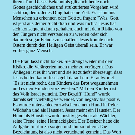
ihrem Tun. Dieses Bekenntnis gilt auch heute noch.
Gottes geschichtliches und strukturiertes Vorgehen wird
sichtbar, denn: Jedes Ding hat seine Zeit. Es ist an uns
Menschen zu erkennen oder Gott zu fragen: ''Was, Gott,
ist jetzt aus deiner Sicht dran und was nicht.'' Jesus hat
sich konsequent daran gehalten, auch mit dem Risiko von
den Jüngern nicht verstanden zu werden oder sich
dadurch sogar Feinde zu schaffen. Jesus konnte nach
Ostern durch den Heiligen Geist überall sein. Er war
vorher ganz Mensch.
Die Frau lässt nicht locker. Sie drängt weiter mit dem
Risiko, die Verärgerten noch mehr zu verärgern. Das
Anliegen ist es ihr wert und sie ist zutiefst überzeugt, dass
Jesus helfen kann. Jesus geht darauf ein. Er antwortet.
''Es ist nicht recht, den Kindern das Brot wegzunehmen
und es den Hunden vorzuwerfen.'' Mit den Kindern ist
das Volk Israel gemeint. Der Begriff ''Hund'' wurde
damals sehr vielfältig verwendet, von negativ bis positiv.
Es wurde unterschieden zwischen einem Hund in freier
Wildbahn und als Haustier. Jesus meint ein Haustier. Der
Hund als Haustier wurde positiv gesehen: als Wächter,
seine Treue, seine Hartnäckigkeit. Der Besitzer hatte die
Aufgabe für ihn zu sorgen und ihn zu füttern. Die
Bezeichnung ist also nicht verachtend gemeint. Das Wort