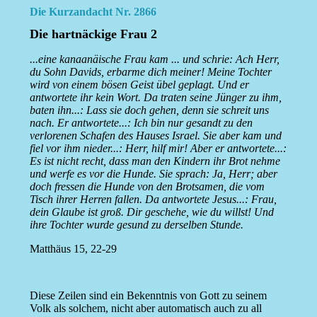
Die Kurzandacht Nr. 2866
Die hartnäckige Frau 2
...eine kanaanäische Frau kam ... und schrie: Ach Herr,
du Sohn Davids, erbarme dich meiner! Meine Tochter
wird von einem bösen Geist übel geplagt. Und er
antwortete ihr kein Wort. Da traten seine Jünger zu ihm,
baten ihn...: Lass sie doch gehen, denn sie schreit uns
nach. Er antwortete...: Ich bin nur gesandt zu den
verlorenen Schafen des Hauses Israel. Sie aber kam und
fiel vor ihm nieder...: Herr, hilf mir! Aber er antwortete...:
Es ist nicht recht, dass man den Kindern ihr Brot nehme
und werfe es vor die Hunde. Sie sprach: Ja, Herr; aber
doch fressen die Hunde von den Brotsamen, die vom
Tisch ihrer Herren fallen. Da antwortete Jesus...: Frau,
dein Glaube ist groß. Dir geschehe, wie du willst! Und
ihre Tochter wurde gesund zu derselben Stunde.
Matthäus 15, 22-29
Diese Zeilen sind ein Bekenntnis von Gott zu seinem
Volk als solchem, nicht aber automatisch auch zu all