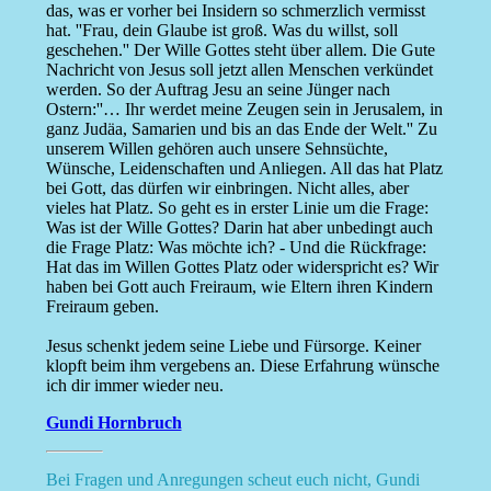
das, was er vorher bei Insidern so schmerzlich vermisst
hat. ''Frau, dein Glaube ist groß. Was du willst, soll
geschehen.'' Der Wille Gottes steht über allem. Die Gute
Nachricht von Jesus soll jetzt allen Menschen verkündet
werden. So der Auftrag Jesu an seine Jünger nach
Ostern:''… Ihr werdet meine Zeugen sein in Jerusalem, in
ganz Judäa, Samarien und bis an das Ende der Welt.'' Zu
unserem Willen gehören auch unsere Sehnsüchte,
Wünsche, Leidenschaften und Anliegen. All das hat Platz
bei Gott, das dürfen wir einbringen. Nicht alles, aber
vieles hat Platz. So geht es in erster Linie um die Frage:
Was ist der Wille Gottes? Darin hat aber unbedingt auch
die Frage Platz: Was möchte ich? - Und die Rückfrage:
Hat das im Willen Gottes Platz oder widerspricht es? Wir
haben bei Gott auch Freiraum, wie Eltern ihren Kindern
Freiraum geben.
Jesus schenkt jedem seine Liebe und Fürsorge. Keiner
klopft beim ihm vergebens an. Diese Erfahrung wünsche
ich dir immer wieder neu.
Gundi Hornbruch
Bei Fragen und Anregungen scheut euch nicht, Gundi