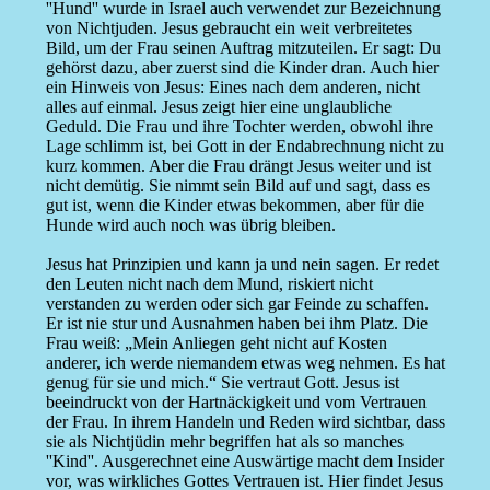
''Hund'' wurde in Israel auch verwendet zur Bezeichnung
von Nichtjuden. Jesus gebraucht ein weit verbreitetes
Bild, um der Frau seinen Auftrag mitzuteilen. Er sagt: Du
gehörst dazu, aber zuerst sind die Kinder dran. Auch hier
ein Hinweis von Jesus: Eines nach dem anderen, nicht
alles auf einmal. Jesus zeigt hier eine unglaubliche
Geduld. Die Frau und ihre Tochter werden, obwohl ihre
Lage schlimm ist, bei Gott in der Endabrechnung nicht zu
kurz kommen. Aber die Frau drängt Jesus weiter und ist
nicht demütig. Sie nimmt sein Bild auf und sagt, dass es
gut ist, wenn die Kinder etwas bekommen, aber für die
Hunde wird auch noch was übrig bleiben.
Jesus hat Prinzipien und kann ja und nein sagen. Er redet
den Leuten nicht nach dem Mund, riskiert nicht
verstanden zu werden oder sich gar Feinde zu schaffen.
Er ist nie stur und Ausnahmen haben bei ihm Platz. Die
Frau weiß: „Mein Anliegen geht nicht auf Kosten
anderer, ich werde niemandem etwas weg nehmen. Es hat
genug für sie und mich.“ Sie vertraut Gott. Jesus ist
beeindruckt von der Hartnäckigkeit und vom Vertrauen
der Frau. In ihrem Handeln und Reden wird sichtbar, dass
sie als Nichtjüdin mehr begriffen hat als so manches
''Kind''. Ausgerechnet eine Auswärtige macht dem Insider
vor, was wirkliches Gottes Vertrauen ist. Hier findet Jesus