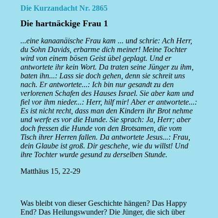
Die Kurzandacht Nr. 2865
Die hartnäckige Frau 1
...eine kanaanäische Frau kam ... und schrie: Ach Herr,
du Sohn Davids, erbarme dich meiner! Meine Tochter
wird von einem bösen Geist übel geplagt. Und er
antwortete ihr kein Wort. Da traten seine Jünger zu ihm,
baten ihn...: Lass sie doch gehen, denn sie schreit uns
nach. Er antwortete...: Ich bin nur gesandt zu den
verlorenen Schafen des Hauses Israel. Sie aber kam und
fiel vor ihm nieder...: Herr, hilf mir! Aber er antwortete...:
Es ist nicht recht, dass man den Kindern ihr Brot nehme
und werfe es vor die Hunde. Sie sprach: Ja, Herr; aber
doch fressen die Hunde von den Brotsamen, die vom
Tisch ihrer Herren fallen. Da antwortete Jesus...: Frau,
dein Glaube ist groß. Dir geschehe, wie du willst! Und
ihre Tochter wurde gesund zu derselben Stunde.
Matthäus 15, 22-29
Was bleibt von dieser Geschichte hängen? Das Happy
End? Das Heilungswunder? Die Jünger, die sich über