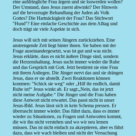
eine aufdringliche Frau ärgern und sie loswerden wollen?
Der Umstand, dass Jesus zuerst abwinkt? Der Hinweis
auf die bevorzugte Behandlung der Juden als Volk
Gottes? Die Hartnäckigkeit der Frau? Das Stichwort
''Hund''? Eine einfache Geschichte aus dem Alltag und
doch trägt sie viele Aspekte in sich.
Jesus will sich mit seinen Jüngern zurückziehen. Eine
anstrengende Zeit liegt hinter ihnen. Sie haben mit der
Frage auseinandergesetzt, was ist gut und was nicht.
Jesus erklärte, dass es nicht äußere Dinge sind, sondern
die Herzenshaltung. Jesus sucht immer wieder die Ruhe
und das Gespräch mit Gott. Jetzt bestürmt sie eine Frau
mit ihrem Anliegen. Die Jünger nervt das und sie drängen
Jesus, dass er sie abstellt. Zwei Reaktionen können
kommen: ''Schick sie weg“ oder „Hilf ihr endlich, damit
Ruhe ist!“ Jesus winkt ab. Er sagt:„Nein, das ist jetzt
nicht meine Aufgabe.“ Die Jünger und die Frau haben
diese Antwort nicht erwartet. Das passt nicht in unser
Jesus-Bild. Jesus lässt sich in kein Schema pressen. Er
überrascht immer wieder. Das führt dazu, dass es immer
wieder zu Situationen, zu Fragen und Antworten kommt,
die wir ihn nicht verstehen und wo wir neu lernen
müssen. Das ist nicht einfach zu akzeptieren, aber es führt
dazu, dass wir wach bleiben und nicht der Versuchung