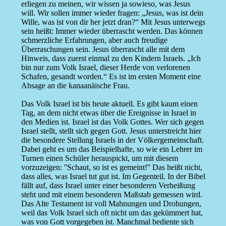
erliegen zu meinen, wir wissen ja sowieso, was Jesus
will. Wir sollen immer wieder fragen: „Jesus, was ist dein
Wille, was ist von dir her jetzt dran?“ Mit Jesus unterwegs
sein heißt: Immer wieder überrascht werden. Das können
schmerzliche Erfahrungen, aber auch freudige
Überraschungen sein. Jesus überrascht alle mit dem
Hinweis, dass zuerst einmal zu den Kindern Israels. „Ich
bin nur zum Volk Israel, dieser Herde von verlorenen
Schafen, gesandt worden.“ Es ist im ersten Moment eine
Absage an die kanaanäische Frau.
Das Volk Israel ist bis heute aktuell. Es gibt kaum einen
Tag, an dem nicht etwas über die Ereignisse in Israel in
den Medien ist. Israel ist das Volk Gottes. Wer sich gegen
Israel stellt, stellt sich gegen Gott. Jesus unterstreicht hier
die besondere Stellung Israels in der Völkergemeinschaft.
Dabei geht es um das Beispielhafte, so wie ein Lehrer im
Turnen einen Schüler herauspickt, um mit diesem
vorzuzeigen: ''Schaut, so ist es gemeint!'' Das heißt nicht,
dass alles, was Israel tut gut ist. Im Gegenteil. In der Bibel
fällt auf, dass Israel unter einer besonderen Verheißung
steht und mit einem besonderen Maßstab gemessen wird.
Das Alte Testament ist voll Mahnungen und Drohungen,
weil das Volk Israel sich oft nicht um das gekümmert hat,
was von Gott vorgegeben ist. Manchmal bediente sich