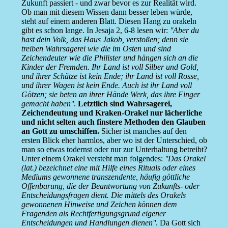
Zukunft passiert - und zwar bevor es zur Realität wird.
Ob man mit diesem Wissen dann besser leben würde,
steht auf einem anderen Blatt. Diesen Hang zu orakeln
gibt es schon lange. In Jesaja 2, 6-8 lesen wir:
''Aber du
hast dein Volk, das Haus Jakob, verstoßen; denn sie
treiben Wahrsagerei wie die im Osten und sind
Zeichendeuter wie die Philister und hängen sich an die
Kinder der Fremden. Ihr Land ist voll Silber und Gold,
und ihrer Schätze ist kein Ende; ihr Land ist voll Rosse,
und ihrer Wagen ist kein Ende. Auch ist ihr Land voll
Götzen; sie beten an ihrer Hände Werk, das ihre Finger
gemacht haben''
.
Letztlich sind Wahrsagerei,
Zeichendeutung und Kraken-Orakel nur lächerliche
und nicht selten auch finstere Methoden den Glauben
an Gott zu umschiffen.
Sicher ist manches auf den
ersten Blick eher harmlos, aber wo ist der Unterschied, ob
man so etwas todernst oder nur zur Unterhaltung betreibt?
Unter einem Orakel versteht man folgendes:
''Das Orakel
(lat.) bezeichnet eine mit Hilfe eines Rituals oder eines
Mediums gewonnene transzendente, häufig göttliche
Offenbarung, die der Beantwortung von Zukunfts- oder
Entscheidungsfragen dient. Die mittels des Orakels
gewonnenen Hinweise und Zeichen können dem
Fragenden als Rechtfertigungsgrund eigener
Entscheidungen und Handlungen dienen''
. Da Gott sich