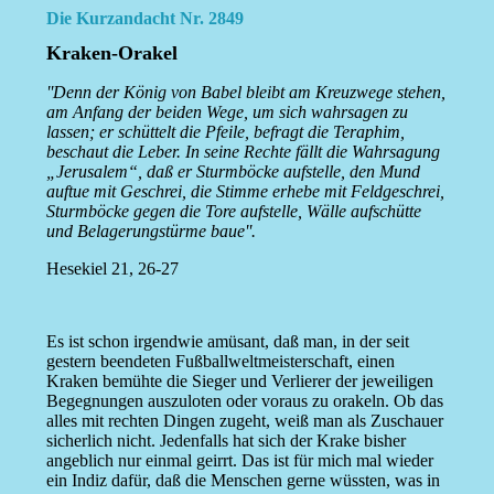
Die Kurzandacht Nr. 2849
Kraken-Orakel
''Denn der König von Babel bleibt am Kreuzwege stehen,
am Anfang der beiden Wege, um sich wahrsagen zu
lassen; er schüttelt die Pfeile, befragt die Teraphim,
beschaut die Leber. In seine Rechte fällt die Wahrsagung
„Jerusalem“, daß er Sturmböcke aufstelle, den Mund
auftue mit Geschrei, die Stimme erhebe mit Feldgeschrei,
Sturmböcke gegen die Tore aufstelle, Wälle aufschütte
und Belagerungstürme baue''.
Hesekiel 21, 26-27
Es ist schon irgendwie amüsant, daß man, in der seit
gestern beendeten Fußballweltmeisterschaft, einen
Kraken bemühte die Sieger und Verlierer der jeweiligen
Begegnungen auszuloten oder voraus zu orakeln. Ob das
alles mit rechten Dingen zugeht, weiß man als Zuschauer
sicherlich nicht. Jedenfalls hat sich der Krake bisher
angeblich nur einmal geirrt. Das ist für mich mal wieder
ein Indiz dafür, daß die Menschen gerne wüssten, was in