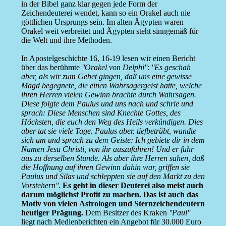
in der Bibel ganz klar gegen jede Form der
Zeichendeuterei wendet, kann so ein Orakel auch nie
göttlichen Ursprungs sein. Im alten Ägypten waren
Orakel weit verbreitet und Ägypten steht sinngemäß für
die Welt und ihre Methoden.
In Apostelgeschichte 16, 16-19 lesen wir einen Bericht
über das berühmte
''Orakel von Delphi''
:
''Es geschah
aber, als wir zum Gebet gingen, daß uns eine gewisse
Magd begegnete, die einen Wahrsagergeist hatte, welche
ihren Herren vielen Gewinn brachte durch Wahrsagen.
Diese folgte dem Paulus und uns nach und schrie und
sprach: Diese Menschen sind Knechte Gottes, des
Höchsten, die euch den Weg des Heils verkündigen. Dies
aber tat sie viele Tage. Paulus aber, tiefbetrübt, wandte
sich um und sprach zu dem Geiste: Ich gebiete dir in dem
Namen Jesu Christi, von ihr auszufahren! Und er fuhr
aus zu derselben Stunde. Als aber ihre Herren sahen, daß
die Hoffnung auf ihren Gewinn dahin war, griffen sie
Paulus und Silas und schleppten sie auf den Markt zu den
Vorstehern''
.
Es geht in dieser Deuterei also meist auch
darum möglichst Profit zu machen. Das ist auch das
Motiv von vielen Astrologen und Sternzeichendeutern
heutiger Prägung.
Dem Besitzer des Kraken
''Paul''
liegt nach Medienberichten ein Angebot für 30.000 Euro